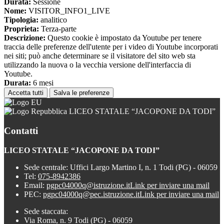
Durata:
Sessione
Nome:
VISITOR_INFO1_LIVE
Tipologia:
analitico
Proprieta:
Terza-parte
Descrizione:
Questo cookie è impostato da Youtube per tenere
traccia delle preferenze dell'utente per i video di Youtube incorporati
nei siti; può anche determinare se il visitatore del sito web sta
utilizzando la nuova o la vecchia versione dell'interfaccia di
Youtube.
Durata:
6 mesi
Accetta tutti
Salva le preferenze
LICEO STATALE “JACOPONE DA TODI”
Contatti
LICEO STATALE “JACOPONE DA TODI”
Sede centrale: Uffici Largo Martino I, n. 1 Todi (PG) - 06059
Tel:
075-8942386
Email:
pgpc04000q@istruzione.it
Link per inviare una mail
PEC:
pgpc04000q@pec.istruzione.it
Link per inviare una mail
Sede staccata:
Via Roma, n. 9 Todi (PG) - 06059