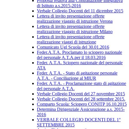
Proposta relativa alla Contrattazione Integrativa
di Istituto a.s.2015-2016
Verbale Collegio Docenti del 11 dicembre 2015
Lettera di invito presentazione offerte
realizzazione viaggio di istruzione Verona
Lettera di invito presentazione offerte
realizzazione viaggio di istruzione Milano
Lettera di invito presentazione offerte
realizzazione viaggi di istruzione
Comunicato Ugl Scuola del 30.01.2016
Feder.A.T.A. Proclamato lo sciopero nazionale
del personale A.T.A.per il 18.03.2016
Feder. A.T.A. Sciopero nazionale del personale
ATA
Feder. A.T.A. - Stato di agitazione personale
A.T.A. - Conciliazione al MIUR
Feder. A.T.A. - Proclamazione stato di agitazione
del personale A.T.A.
Verbale Collegio Docenti del 27 novembre 2015
Verbale Collegio Docenti del 28 settembre 2015.
Comparto Scuola: Sciopero CONITP 16.10.2015
Determina Dirigenziale Assicurazione a.s. 2015-
2016
VERBALE COLLEGIO DOCENTI DEL 1°
SETTEMBRE 2015