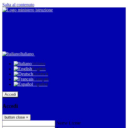
Salta al contenuto
Italiano
Italiano
English
Deutsch
Français
Español
Accedi
Accedi
button close
×
Nome Utente