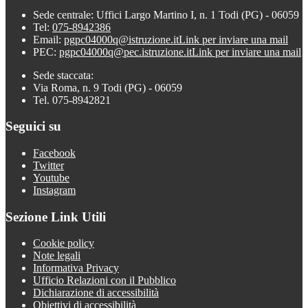
Sede centrale: Uffici Largo Martino I, n. 1 Todi (PG) - 06059
Tel:
075-8942386
Email:
pgpc04000q@istruzione.it
Link per inviare una mail
PEC:
pgpc04000q@pec.istruzione.it
Link per inviare una mail
Sede staccata:
Via Roma, n. 9 Todi (PG) - 06059
Tel. 075-8942821
Seguici su
Facebook
Twitter
Youtube
Instagram
Sezione Link Utili
Cookie policy
Note legali
Informativa Privacy
Ufficio Relazioni con il Pubblico
Dichiarazione di accessibilità
Obiettivi di accessibilità