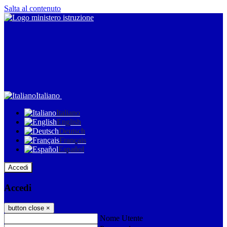
Salta al contenuto
Italiano
Italiano
English
Deutsch
Français
Español
Accedi
Accedi
button close
×
Nome Utente