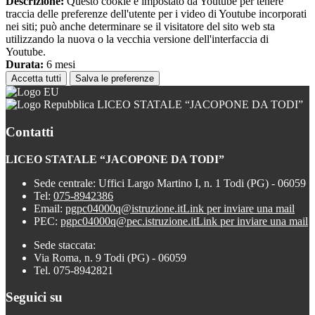
Descrizione:
Questo cookie è impostato da Youtube per tenere
traccia delle preferenze dell'utente per i video di Youtube incorporati
nei siti; può anche determinare se il visitatore del sito web sta
utilizzando la nuova o la vecchia versione dell'interfaccia di
Youtube.
Durata:
6 mesi
Accetta tutti
Salva le preferenze
LICEO STATALE “JACOPONE DA TODI”
Contatti
LICEO STATALE “JACOPONE DA TODI”
Sede centrale: Uffici Largo Martino I, n. 1 Todi (PG) - 06059
Tel:
075-8942386
Email:
pgpc04000q@istruzione.it
Link per inviare una mail
PEC:
pgpc04000q@pec.istruzione.it
Link per inviare una mail
Sede staccata:
Via Roma, n. 9 Todi (PG) - 06059
Tel. 075-8942821
Seguici su