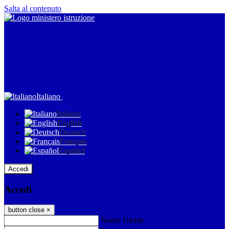
Salta al contenuto
Italiano
Italiano
English
Deutsch
Français
Español
Accedi
Accedi
button close
×
Nome Utente