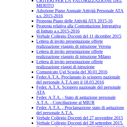
CRITERI PER LA VALORIZZAZIONE DEL
MERITO
Adozione Piano Annuale Attività Personale ATA
a.s. 2015-2016
Proposta Piano delle Attività ATA 2015-16
Proposta relativa alla Contrattazione Integrativa
di Istituto a.s.2015-2016
Verbale Collegio Docenti del 11 dicembre 2015
Lettera di invito presentazione offerte
realizzazione viaggio di istruzione Verona
Lettera di invito presentazione offerte
realizzazione viaggio di istruzione Milano
Lettera di invito presentazione offerte
realizzazione viaggi di istruzione
Comunicato Ugl Scuola del 30.01.2016
Feder.A.T.A. Proclamato lo sciopero nazionale
del personale A.T.A.per il 18.03.2016
Feder. A.T.A. Sciopero nazionale del personale
ATA
Feder. A.T.A. - Stato di agitazione personale
A.T.A. - Conciliazione al MIUR
Feder. A.T.A. - Proclamazione stato di agitazione
del personale A.T.A.
Verbale Collegio Docenti del 27 novembre 2015
Verbale Collegio Docenti del 28 settembre 2015.