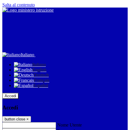
Salta al contenuto
Italiano
Italiano
English
Deutsch
Français
Español
Accedi
Accedi
button close
×
Nome Utente