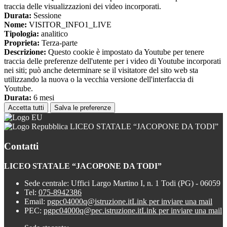
traccia delle visualizzazioni dei video incorporati.
Durata:
Sessione
Nome:
VISITOR_INFO1_LIVE
Tipologia:
analitico
Proprieta:
Terza-parte
Descrizione:
Questo cookie è impostato da Youtube per tenere
traccia delle preferenze dell'utente per i video di Youtube incorporati
nei siti; può anche determinare se il visitatore del sito web sta
utilizzando la nuova o la vecchia versione dell'interfaccia di
Youtube.
Durata:
6 mesi
Accetta tutti
Salva le preferenze
LICEO STATALE “JACOPONE DA TODI”
Contatti
LICEO STATALE “JACOPONE DA TODI”
Sede centrale: Uffici Largo Martino I, n. 1 Todi (PG) - 06059
Tel:
075-8942386
Email:
pgpc04000q@istruzione.it
Link per inviare una mail
PEC:
pgpc04000q@pec.istruzione.it
Link per inviare una mail