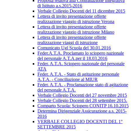
Proposta relativa alla Contrattazione Integrativa
di Istituto a.s.2015-2016
Verbale Collegio Docenti del 11 dicembre 2015
Lettera di invito presentazione offerte
realizzazione viaggio di istruzione Verona
Lettera di invito presentazione offerte
realizzazione viaggio di istruzione Milano
Lettera di invito presentazione offerte
realizzazione viaggi di istruzione
Comunicato Ugl Scuola del 30.01.2016
Feder.A.T.A. Proclamato lo sciopero nazionale
del personale A.T.A.per il 18.03.2016
Feder. A.T.A. Sciopero nazionale del personale
ATA
Feder. A.T.A. - Stato di agitazione personale
A.T.A. - Conciliazione al MIUR
Feder. A.T.A. - Proclamazione stato di agitazione
del personale A.T.A.
Verbale Collegio Docenti del 27 novembre 2015
Verbale Collegio Docenti del 28 settembre 2015.
Comparto Scuola: Sciopero CONITP 16.10.2015
Determina Dirigenziale Assicurazione a.s. 2015-
2016
VERBALE COLLEGIO DOCENTI DEL 1°
SETTEMBRE 2015