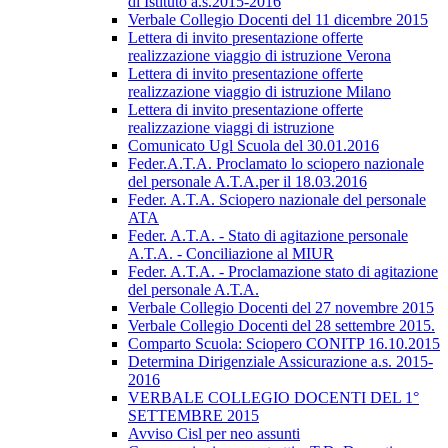
di Istituto a.s.2015-2016
Verbale Collegio Docenti del 11 dicembre 2015
Lettera di invito presentazione offerte
realizzazione viaggio di istruzione Verona
Lettera di invito presentazione offerte
realizzazione viaggio di istruzione Milano
Lettera di invito presentazione offerte
realizzazione viaggi di istruzione
Comunicato Ugl Scuola del 30.01.2016
Feder.A.T.A. Proclamato lo sciopero nazionale
del personale A.T.A.per il 18.03.2016
Feder. A.T.A. Sciopero nazionale del personale
ATA
Feder. A.T.A. - Stato di agitazione personale
A.T.A. - Conciliazione al MIUR
Feder. A.T.A. - Proclamazione stato di agitazione
del personale A.T.A.
Verbale Collegio Docenti del 27 novembre 2015
Verbale Collegio Docenti del 28 settembre 2015.
Comparto Scuola: Sciopero CONITP 16.10.2015
Determina Dirigenziale Assicurazione a.s. 2015-
2016
VERBALE COLLEGIO DOCENTI DEL 1°
SETTEMBRE 2015
Avviso Cisl per neo assunti