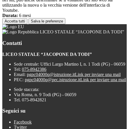
utilizzando la nuova o la vecchia versione dell'interfaccia di
Youtube.
Durata:
6 mesi
Accetta tutti
Salva le preferenze
LICEO STATALE “JACOPONE DA TODI”
Contatti
LICEO STATALE “JACOPONE DA TODI”
Sede centrale: Uffici Largo Martino I, n. 1 Todi (PG) - 06059
Tel:
075-8942386
Email:
pgpc04000q@istruzione.it
Link per inviare una mail
PEC:
pgpc04000q@pec.istruzione.it
Link per inviare una mail
Sede staccata:
Via Roma, n. 9 Todi (PG) - 06059
Tel. 075-8942821
Seguici su
Facebook
Twitter