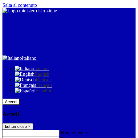
Salta al contenuto
Italiano
Italiano
English
Deutsch
Français
Español
Accedi
Accedi
button close
×
Nome Utente