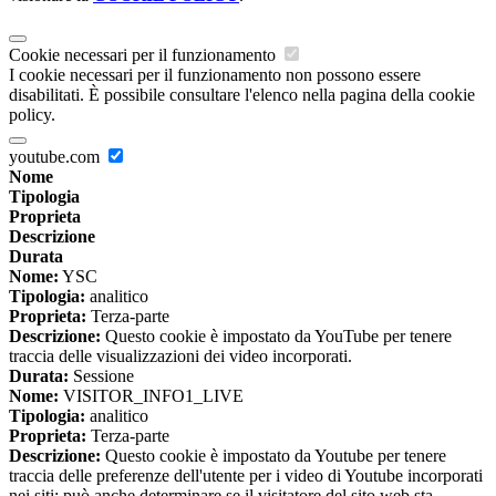
Cookie necessari per il funzionamento
I cookie necessari per il funzionamento non possono essere
disabilitati. È possibile consultare l'elenco nella pagina della cookie
policy.
youtube.com
Nome
Tipologia
Proprieta
Descrizione
Durata
Nome:
YSC
Tipologia:
analitico
Proprieta:
Terza-parte
Descrizione:
Questo cookie è impostato da YouTube per tenere
traccia delle visualizzazioni dei video incorporati.
Durata:
Sessione
Nome:
VISITOR_INFO1_LIVE
Tipologia:
analitico
Proprieta:
Terza-parte
Descrizione:
Questo cookie è impostato da Youtube per tenere
traccia delle preferenze dell'utente per i video di Youtube incorporati
nei siti; può anche determinare se il visitatore del sito web sta