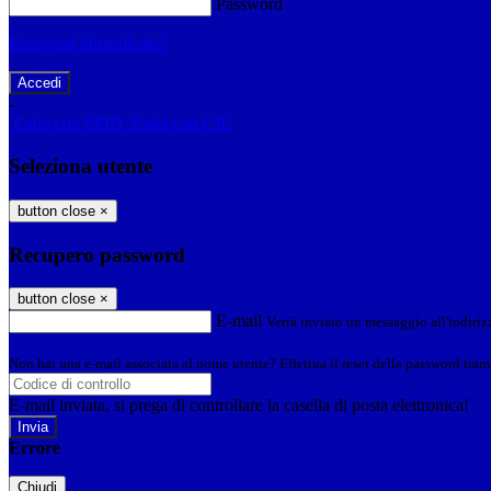
Password
Password dimenticata?
-
Entra con SPID
Entra con CIE
Seleziona utente
button close
×
Recupero password
button close
×
E-mail
Verrà inviato un messaggio all'indirizz
Non hai una e-mail associata al nome utente? Effettua il reset della password tram
E-mail inviata, si prega di controllare la casella di posta elettronica!
Errore
Chiudi