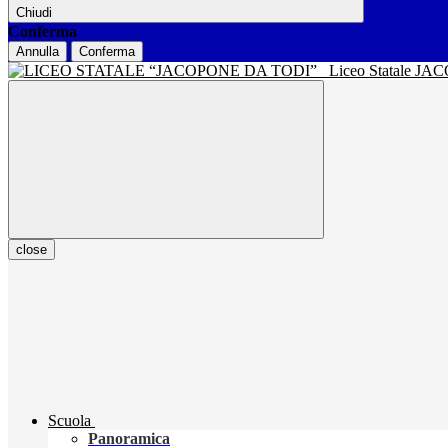
Chiudi
Conferma
Annulla
Conferma
Liceo Statale J
close
Scuola
Panoramica