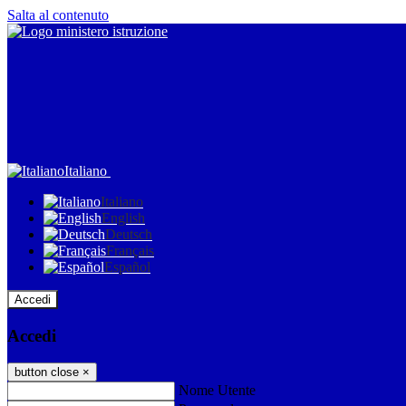
Salta al contenuto
Italiano
Italiano
English
Deutsch
Français
Español
Accedi
Accedi
button close
×
Nome Utente