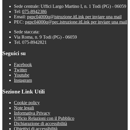
Sede centrale: Uffici Largo Martino I, n. 1 Todi (PG) - 06059
Tel:
075-8942386
Email:
pgpc04000q@istruzione.it
Link per inviare una mail
PEC:
pgpc04000q@pec.istruzione.it
Link per inviare una mail
Sede staccata:
Via Roma, n. 9 Todi (PG) - 06059
Tel. 075-8942821
Seguici su
Facebook
Twitter
Youtube
Instagram
Sezione Link Utili
Cookie policy
Note legali
Informativa Privacy
Ufficio Relazioni con il Pubblico
Dichiarazione di accessibilità
Obiettivi di accessibilità