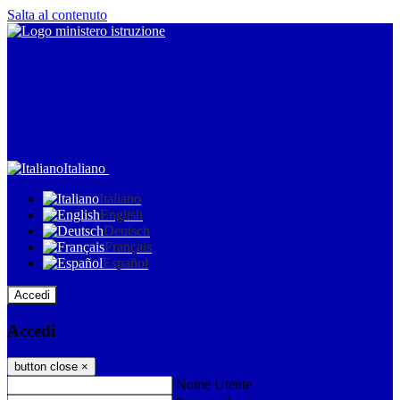
Salta al contenuto
Italiano
Italiano
English
Deutsch
Français
Español
Accedi
Accedi
button close
×
Nome Utente