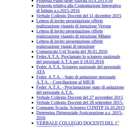
Proposta Piano delle Attività ATA 2015-16
Proposta relativa alla Contrattazione Integrativa
di Istituto a.s.2015-2016
Verbale Collegio Docenti del 11 dicembre 2015
Lettera di invito presentazione offerte
realizzazione viaggio di istruzione Verona
Lettera di invito presentazione offerte
realizzazione viaggio di istruzione Milano
Lettera di invito presentazione offerte
realizzazione viaggi di istruzione
Comunicato Ugl Scuola del 30.01.2016
Feder.A.T.A. Proclamato lo sciopero nazionale
del personale A.T.A.per il 18.03.2016
Feder. A.T.A. Sciopero nazionale del personale
ATA
Feder. A.T.A. - Stato di agitazione personale
A.T.A. - Conciliazione al MIUR
Feder. A.T.A. - Proclamazione stato di agitazione
del personale A.T.A.
Verbale Collegio Docenti del 27 novembre 2015
Verbale Collegio Docenti del 28 settembre 2015.
Comparto Scuola: Sciopero CONITP 16.10.2015
Determina Dirigenziale Assicurazione a.s. 2015-
2016
VERBALE COLLEGIO DOCENTI DEL 1°