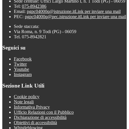
Sede centrale: Uffici Largo Martino I, n. 1 Todi (PG) - 06059
Tel:
075-8942386
Email:
pgpc04000q@istruzione.it
Link per inviare una mail
PEC:
pgpc04000q@pec.istruzione.it
Link per inviare una mail
Sede staccata:
Via Roma, n. 9 Todi (PG) - 06059
Tel. 075-8942821
Seguici su
Facebook
Twitter
Youtube
Instagram
Sezione Link Utili
Cookie policy
Note legali
Informativa Privacy
Ufficio Relazioni con il Pubblico
Dichiarazione di accessibilità
Obiettivi di accessibilità
Whistleblowing