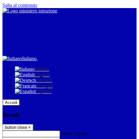
Salta al contenuto
Italiano
Italiano
English
Deutsch
Français
Español
Accedi
Accedi
button close
×
Nome Utente