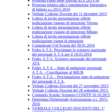
Proposta Piano delle Attività ATA 2015-16
Proposta relativa alla Contrattazione Integrativa
di Istituto a.s.2015-2016
Verbale Collegio Docenti del 11 dicembre 2015
Lettera di invito presentazione offerte
realizzazione viaggio di istruzione Verona
Lettera di invito presentazione offerte
realizzazione viaggio di istruzione Milano
Lettera di invito presentazione offerte
realizzazione viaggi di istruzione
Comunicato Ugl Scuola del 30.01.2016
Feder.A.T.A. Proclamato lo sciopero nazionale
del personale A.T.A.per il 18.03.2016
Feder. A.T.A. Sciopero nazionale del personale
ATA
Feder. A.T.A. - Stato di agitazione personale
A.T.A. - Conciliazione al MIUR
Feder. A.T.A. - Proclamazione stato di agitazione
del personale A.T.A.
Verbale Collegio Docenti del 27 novembre 2015
Verbale Collegio Docenti del 28 settembre 2015.
Comparto Scuola: Sciopero CONITP 16.10.2015
Determina Dirigenziale Assicurazione a.s. 2015-
2016
VERBALE COLLEGIO DOCENTI DEL 1°