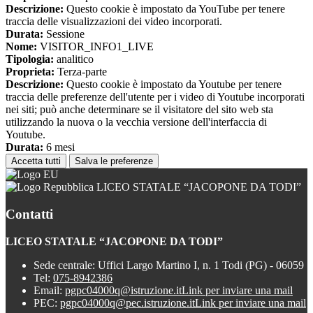
Descrizione:
Questo cookie è impostato da YouTube per tenere
traccia delle visualizzazioni dei video incorporati.
Durata:
Sessione
Nome:
VISITOR_INFO1_LIVE
Tipologia:
analitico
Proprieta:
Terza-parte
Descrizione:
Questo cookie è impostato da Youtube per tenere
traccia delle preferenze dell'utente per i video di Youtube incorporati
nei siti; può anche determinare se il visitatore del sito web sta
utilizzando la nuova o la vecchia versione dell'interfaccia di
Youtube.
Durata:
6 mesi
Accetta tutti
Salva le preferenze
LICEO STATALE “JACOPONE DA TODI”
Contatti
LICEO STATALE “JACOPONE DA TODI”
Sede centrale: Uffici Largo Martino I, n. 1 Todi (PG) - 06059
Tel:
075-8942386
Email:
pgpc04000q@istruzione.it
Link per inviare una mail
PEC:
pgpc04000q@pec.istruzione.it
Link per inviare una mail