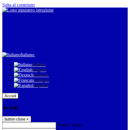
Salta al contenuto
Italiano
Italiano
English
Deutsch
Français
Español
Accedi
Accedi
button close
×
Nome Utente