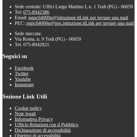
Sede centrale: Uffici Largo Martino I, n. 1 Todi (PG) - 06059
Tel:
075-8942386
Email:
pgpc04000q@istruzione.it
Link per inviare una mail
PEC:
pgpc04000q@pec.istruzione.it
Link per inviare una mail
Sede staccata:
Via Roma, n. 9 Todi (PG) - 06059
Tel. 075-8942821
Seguici su
Facebook
Twitter
Youtube
Instagram
Sezione Link Utili
Cookie policy
Note legali
Informativa Privacy
Ufficio Relazioni con il Pubblico
Dichiarazione di accessibilità
Obiettivi di accessibilità