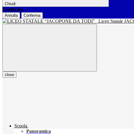
Chiudi
Conferma
Annulla
Conferma
Liceo Statale J
close
Scuola
Panoramica