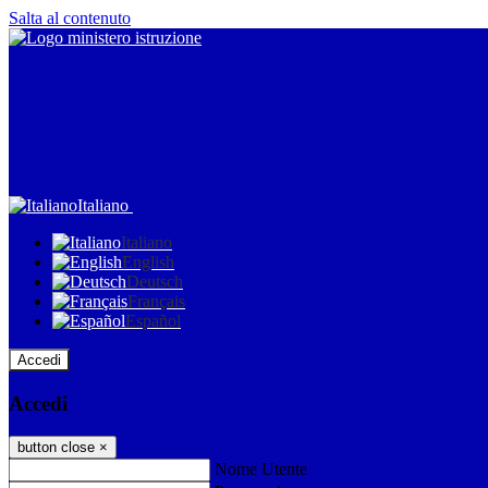
Salta al contenuto
Italiano
Italiano
English
Deutsch
Français
Español
Accedi
Accedi
button close
×
Nome Utente