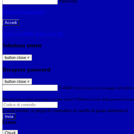
Password
Password dimenticata?
-
Entra con SPID
Entra con CIE
Seleziona utente
button close
×
Recupero password
button close
×
E-mail
Verrà inviato un messaggio all'indirizz
Non hai una e-mail associata al nome utente? Effettua il reset della password tram
E-mail inviata, si prega di controllare la casella di posta elettronica!
Errore
Chiudi