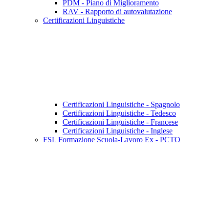
PDM - Piano di Miglioramento
RAV - Rapporto di autovalutazione
Certificazioni Linguistiche
Certificazioni Linguistiche - Spagnolo
Certificazioni Linguistiche - Tedesco
Certificazioni Linguistiche - Francese
Certificazioni Linguistiche - Inglese
FSL Formazione Scuola-Lavoro Ex - PCTO