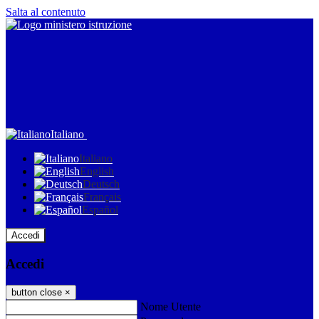
Salta al contenuto
Italiano
Italiano
English
Deutsch
Français
Español
Accedi
Accedi
button close
×
Nome Utente