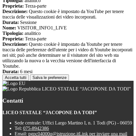
Tipologia:
analitico
Proprieta:
Terza-parte
Descrizione:
Questo cookie è impostato da YouTube per tenere
traccia delle visualizzazioni dei video incorporati.
Durata:
Sessione
Nome:
VISITOR_INFO1_LIVE
Tipologia:
analitico
Proprieta:
Terza-parte
Descrizione:
Questo cookie è impostato da Youtube per tenere
traccia delle preferenze dell'utente per i video di Youtube incorporati
nei siti; può anche determinare se il visitatore del sito web sta
utilizzando la nuova o la vecchia versione dell'interfaccia di
Youtube.
Durata:
6 mesi
Accetta tutti
Salva le preferenze
LICEO STATALE “JACOPONE DA TODI”
Contatti
LICEO STATALE “JACOPONE DA TODI”
Sede centrale: Uffici Largo Martino I, n. 1 Todi (PG) - 06059
Tel:
075-8942386
Email:
pgpc04000q@istruzione.it
Link per inviare una mail