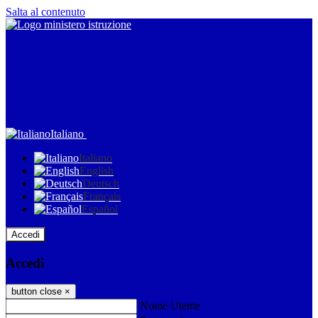
Salta al contenuto
Italiano
Italiano
English
Deutsch
Français
Español
Accedi
Accedi
button close
×
Nome Utente