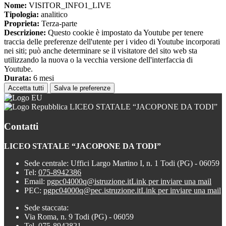
Nome:
VISITOR_INFO1_LIVE
Tipologia:
analitico
Proprieta:
Terza-parte
Descrizione:
Questo cookie è impostato da Youtube per tenere
traccia delle preferenze dell'utente per i video di Youtube incorporati
nei siti; può anche determinare se il visitatore del sito web sta
utilizzando la nuova o la vecchia versione dell'interfaccia di
Youtube.
Durata:
6 mesi
Accetta tutti
Salva le preferenze
LICEO STATALE “JACOPONE DA TODI”
Contatti
LICEO STATALE “JACOPONE DA TODI”
Sede centrale: Uffici Largo Martino I, n. 1 Todi (PG) - 06059
Tel:
075-8942386
Email:
pgpc04000q@istruzione.it
Link per inviare una mail
PEC:
pgpc04000q@pec.istruzione.it
Link per inviare una mail
Sede staccata:
Via Roma, n. 9 Todi (PG) - 06059
Tel. 075-8942821