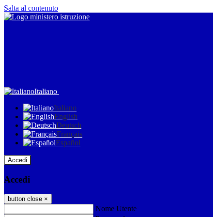
Salta al contenuto
Italiano
Italiano
English
Deutsch
Français
Español
Accedi
Accedi
button close
×
Nome Utente