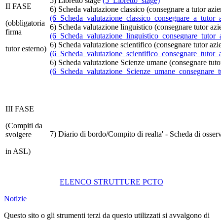
5) Libretto stage
(5_Libretto_stage)
II FASE
6) Scheda valutazione classico (consegnare a tutor azie
(6_Scheda_valutazione_classico_consegnare_a_tutor_a
(obbligatoria
6) Scheda valutazione linguistico (consegnare tutor azi
firma
(6_Scheda_valutazione_linguistico_consegnare_tutor_
6) Scheda valutazione scientifico (consegnare tutor azi
tutor esterno)
(6_Scheda_valutazione_scientifico_consegnare_tutor_a
6) Scheda valutazione Scienze umane (consegnare tutor
(6_Scheda_valutazione_Scienze_umane_consegnare_tu
III FASE
(Compiti da
7) Diario di bordo/Compito di realta' - Scheda di osse
svolgere
in ASL)
ELENCO STRUTTURE PCTO
Notizie
Questo sito o gli strumenti terzi da questo utilizzati si avvalgono di