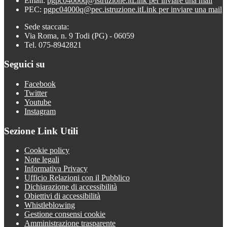
Email:
pgpc04000q@istruzione.it
Link per inviare una mail
PEC:
pgpc04000q@pec.istruzione.it
Link per inviare una mail
Sede staccata:
Via Roma, n. 9 Todi (PG) - 06059
Tel. 075-8942821
Seguici su
Facebook
Twitter
Youtube
Instagram
Sezione Link Utili
Cookie policy
Note legali
Informativa Privacy
Ufficio Relazioni con il Pubblico
Dichiarazione di accessibilità
Obiettivi di accessibilità
Whistleblowing
Gestione consensi cookie
Amministrazione trasparente