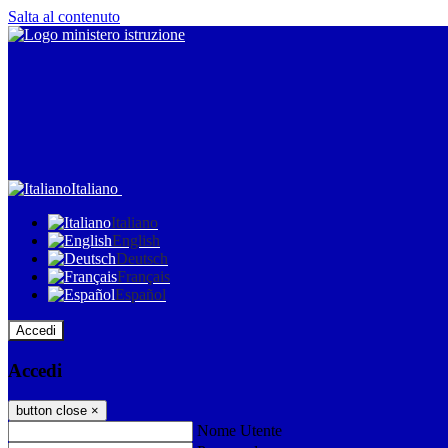
Salta al contenuto
Italiano
Italiano
English
Deutsch
Français
Español
Accedi
Accedi
button close
×
Nome Utente