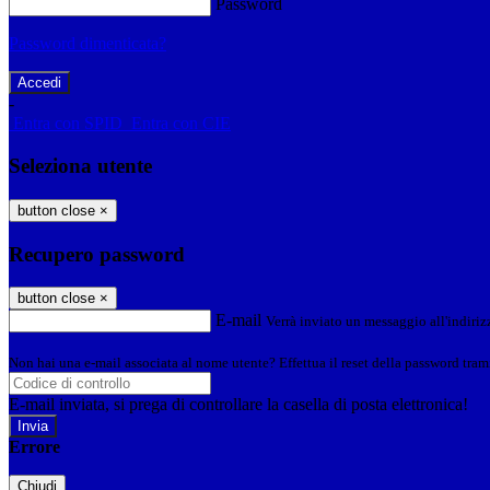
Password
Password dimenticata?
-
Entra con SPID
Entra con CIE
Seleziona utente
button close
×
Recupero password
button close
×
E-mail
Verrà inviato un messaggio all'indirizz
Non hai una e-mail associata al nome utente? Effettua il reset della password tram
E-mail inviata, si prega di controllare la casella di posta elettronica!
Errore
Chiudi