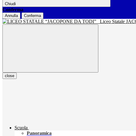
Chiudi
Conferma
Annulla
Conferma
Liceo Statale J
close
Scuola
Panoramica