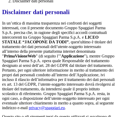
Disclaimer dati personali
Disclaimer dati personali
In un’ottica di massima trasparenza nei confronti dei soggetti
interessati, con il presente documento Gruppo Spaggiari Parma
S.p.A. precisa che, in ragione degli specifici accordi contrattuali
intercorrenti tra Gruppo Spaggiari Parma S.p.A. e
LICEO
STATALE “JACOPONE DA TODI”
, quest'ultimo è titolare del
trattamento dei dati personali dell’utente-soggetto interessato
all’interno della presente piattaforma internet denominata
"
PrimaVisioneWeb
" (di seguito l’"
Applicazione
"), mentre Gruppo
Spaggiari Parma S.p.A. opera quale Responsabile del trattamento
designato ai sensi dell’art. 28 del GDPR dal titolare del trattamento.
Pertanto, per ogni ulteriore informazione in merito al trattamento dei
propri dati personali condotto all’interno dell’Applicazione, ivi
incluso il rilascio dell’informativa per il trattamento dei dati personali
ex art. 13 del GDPR, l’utente-soggetto interessato dovrà rivolgersi al
titolare del trattamento, da intendersi quale il proprio istituto
scolastico di riferimento. Gruppo Spaggiari Parma S.p.A. resta, in
ogni caso, a disposizione dell’utente-soggetto interessato per ogni
eventuale ulteriore chiarimento in merito a quanto sopra, al seguente
indirizzo e-mail
privacy@spaggiari.eu
.
Questo sito o gli strumenti terzi da questo utilizzati si avvalgono di