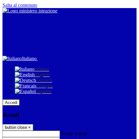
Salta al contenuto
Italiano
Italiano
English
Deutsch
Français
Español
Accedi
Accedi
button close
×
Nome Utente