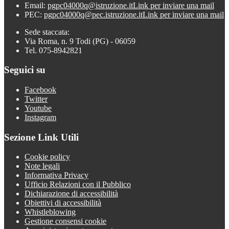
Email:
pgpc04000q@istruzione.it
Link per inviare una mail
PEC:
pgpc04000q@pec.istruzione.it
Link per inviare una mail
Sede staccata:
Via Roma, n. 9 Todi (PG) - 06059
Tel. 075-8942821
Seguici su
Facebook
Twitter
Youtube
Instagram
Sezione Link Utili
Cookie policy
Note legali
Informativa Privacy
Ufficio Relazioni con il Pubblico
Dichiarazione di accessibilità
Obiettivi di accessibilità
Whistleblowing
Gestione consensi cookie