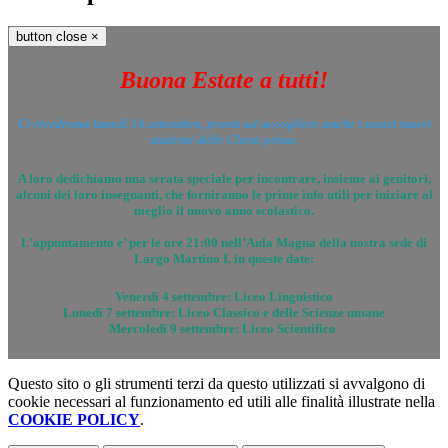
button close
×
Buona Estate a tutti!
Ci rivedremo lunedì 14 settembre, pronti ad accogliere anche i nostri nuovi
studenti delle
Classi prime
.
A loro dedichiamo una serata speciale per incontrare, insieme ai genitori,
alcuni dei loro insegnanti, che forniranno le prime info utili per iniziare al
meglio il nuovo anno scolastico.
L’appuntamento e’ per le ore 21:00 nell’Aula Magna della nostra sede di
Largo Martino I, in queste date:
Venerdì 4 settembre: Liceo Linguistico
Lunedì 7 settembre: Liceo Classico e delle Scienze umane
Mercoledì 9 settembre: Liceo Scientifico
Questo sito o gli strumenti terzi da questo utilizzati si avvalgono di
cookie necessari al funzionamento ed utili alle finalità illustrate nella
COOKIE POLICY
.