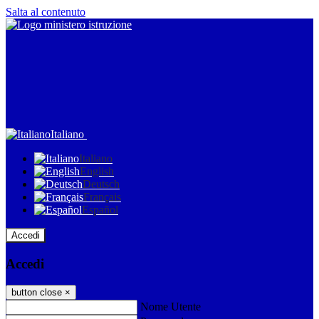
Salta al contenuto
Italiano
Italiano
English
Deutsch
Français
Español
Accedi
Accedi
button close
×
Nome Utente