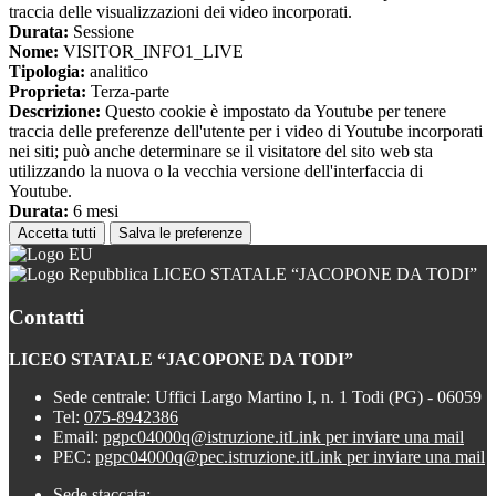
traccia delle visualizzazioni dei video incorporati.
Durata:
Sessione
Nome:
VISITOR_INFO1_LIVE
Tipologia:
analitico
Proprieta:
Terza-parte
Descrizione:
Questo cookie è impostato da Youtube per tenere
traccia delle preferenze dell'utente per i video di Youtube incorporati
nei siti; può anche determinare se il visitatore del sito web sta
utilizzando la nuova o la vecchia versione dell'interfaccia di
Youtube.
Durata:
6 mesi
Accetta tutti
Salva le preferenze
LICEO STATALE “JACOPONE DA TODI”
Contatti
LICEO STATALE “JACOPONE DA TODI”
Sede centrale: Uffici Largo Martino I, n. 1 Todi (PG) - 06059
Tel:
075-8942386
Email:
pgpc04000q@istruzione.it
Link per inviare una mail
PEC:
pgpc04000q@pec.istruzione.it
Link per inviare una mail
Sede staccata: