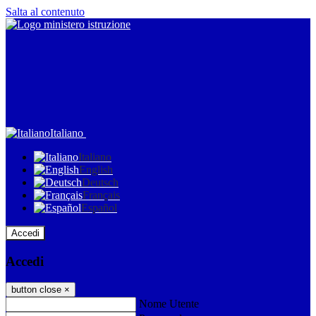
Salta al contenuto
Italiano
Italiano
English
Deutsch
Français
Español
Accedi
Accedi
button close
×
Nome Utente