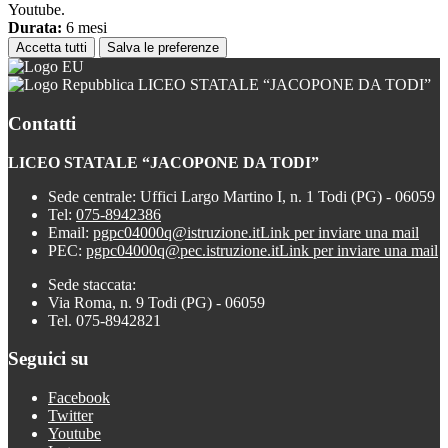
Youtube.
Durata:
6 mesi
Accetta tutti
Salva le preferenze
LICEO STATALE “JACOPONE DA TODI”
Contatti
LICEO STATALE “JACOPONE DA TODI”
Sede centrale: Uffici Largo Martino I, n. 1 Todi (PG) - 06059
Tel:
075-8942386
Email:
pgpc04000q@istruzione.it
Link per inviare una mail
PEC:
pgpc04000q@pec.istruzione.it
Link per inviare una mail
Sede staccata:
Via Roma, n. 9 Todi (PG) - 06059
Tel. 075-8942821
Seguici su
Facebook
Twitter
Youtube