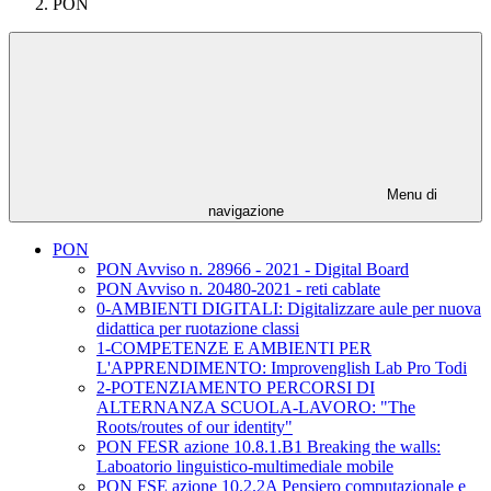
PON
Menu di
navigazione
PON
PON Avviso n. 28966 - 2021 - Digital Board
PON Avviso n. 20480-2021 - reti cablate
0-AMBIENTI DIGITALI: Digitalizzare aule per nuova
didattica per ruotazione classi
1-COMPETENZE E AMBIENTI PER
L'APPRENDIMENTO: Improvenglish Lab Pro Todi
2-POTENZIAMENTO PERCORSI DI
ALTERNANZA SCUOLA-LAVORO: "The
Roots/routes of our identity"
PON FESR azione 10.8.1.B1 Breaking the walls:
Laboatorio linguistico-multimediale mobile
PON FSE azione 10.2.2A Pensiero computazionale e