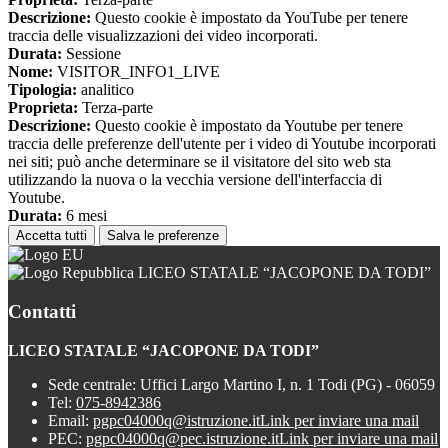
Descrizione:
Questo cookie è impostato da YouTube per tenere
traccia delle visualizzazioni dei video incorporati.
Durata:
Sessione
Nome:
VISITOR_INFO1_LIVE
Tipologia:
analitico
Proprieta:
Terza-parte
Descrizione:
Questo cookie è impostato da Youtube per tenere
traccia delle preferenze dell'utente per i video di Youtube incorporati
nei siti; può anche determinare se il visitatore del sito web sta
utilizzando la nuova o la vecchia versione dell'interfaccia di
Youtube.
Durata:
6 mesi
Accetta tutti
Salva le preferenze
LICEO STATALE “JACOPONE DA TODI”
Contatti
LICEO STATALE “JACOPONE DA TODI”
Sede centrale: Uffici Largo Martino I, n. 1 Todi (PG) - 06059
Tel:
075-8942386
Email:
pgpc04000q@istruzione.it
Link per inviare una mail
PEC:
pgpc04000q@pec.istruzione.it
Link per inviare una mail