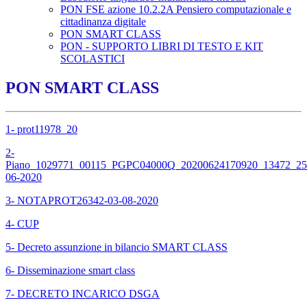
PON FSE azione 10.2.2A Pensiero computazionale e
cittadinanza digitale
PON SMART CLASS
PON - SUPPORTO LIBRI DI TESTO E KIT
SCOLASTICI
PON SMART CLASS
1- prot11978_20
2-
Piano_1029771_00115_PGPC04000Q_20200624170920_13472_25
06-2020
3- NOTAPROT26342-03-08-2020
4- CUP
5- Decreto assunzione in bilancio SMART CLASS
6- Disseminazione smart class
7- DECRETO INCARICO DSGA