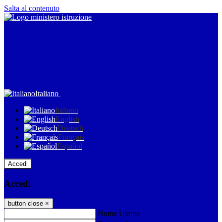
Salta al contenuto
Italiano
Italiano
English
Deutsch
Français
Español
Accedi
Accedi
button close
×
Nome Utente