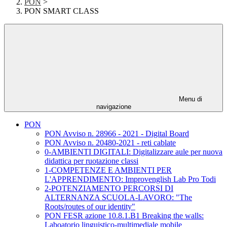
PON
>
PON SMART CLASS
Menu di
navigazione
PON
PON Avviso n. 28966 - 2021 - Digital Board
PON Avviso n. 20480-2021 - reti cablate
0-AMBIENTI DIGITALI: Digitalizzare aule per nuova
didattica per ruotazione classi
1-COMPETENZE E AMBIENTI PER
L'APPRENDIMENTO: Improvenglish Lab Pro Todi
2-POTENZIAMENTO PERCORSI DI
ALTERNANZA SCUOLA-LAVORO: "The
Roots/routes of our identity"
PON FESR azione 10.8.1.B1 Breaking the walls:
Laboatorio linguistico-multimediale mobile