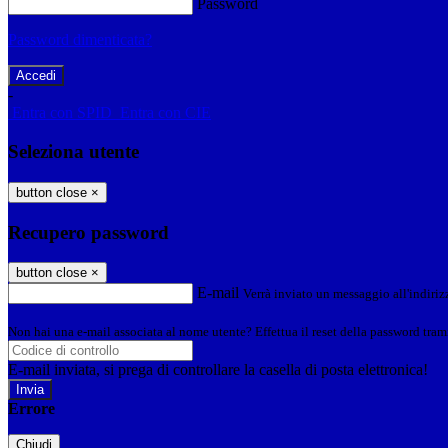
Password
Password dimenticata?
-
Entra con SPID
Entra con CIE
Seleziona utente
button close
×
Recupero password
button close
×
E-mail
Verrà inviato un messaggio all'indirizz
Non hai una e-mail associata al nome utente? Effettua il reset della password tram
E-mail inviata, si prega di controllare la casella di posta elettronica!
Errore
Chiudi