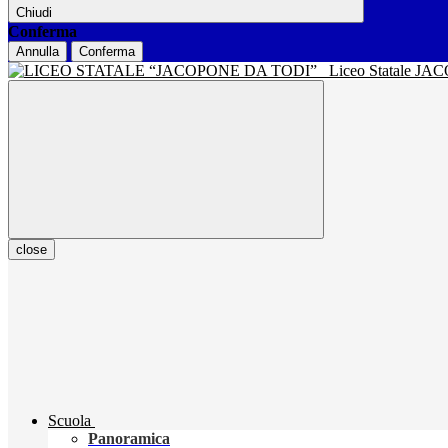
Chiudi
Conferma
Annulla
Conferma
Liceo Statale J
close
Scuola
Panoramica