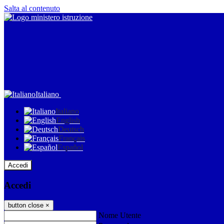
Salta al contenuto
Italiano
Italiano
English
Deutsch
Français
Español
Accedi
Accedi
button close
×
Nome Utente