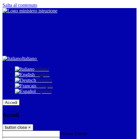
Salta al contenuto
Italiano
Italiano
English
Deutsch
Français
Español
Accedi
Accedi
button close
×
Nome Utente