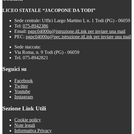
LICEO STATALE “JACOPONE DA TODI”
Sede centrale: Uffici Largo Martino I, n. 1 Todi (PG) - 06059
Tel:
075-8942386
Email:
pgpc04000q@istruzione.it
Link per inviare una mail
PEC:
pgpc04000q@pec.istruzione.it
Link per inviare una mail
Sede staccata:
Via Roma, n. 9 Todi (PG) - 06059
Tel. 075-8942821
Seguici su
Facebook
Twitter
Youtube
Instagram
Sezione Link Utili
Cookie policy
Note legali
Informativa Privacy