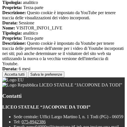
Tipologia:
analitico
Proprieta:
Terza-parte
Descrizione:
Questo cookie è impostato da YouTube per tenere
traccia delle visualizzazioni dei video incorporati.
Durata:
Sessione
Nome:
VISITOR_INFO1_LIVE
Tipologia:
analitico
Proprieta:
Terza-parte
Descrizione:
Questo cookie è impostato da Youtube per tenere
traccia delle preferenze dell'utente per i video di Youtube incorporati
nei siti; può anche determinare se il visitatore del sito web sta
utilizzando la nuova o la vecchia versione dell'interfaccia di
Youtube.
Durata:
6 mesi
Accetta tutti
Salva le preferenze
LICEO STATALE “JACOPONE DA TODI”
Contatti
LICEO STATALE “JACOPONE DA TODI”
Sede centrale: Uffici Largo Martino I, n. 1 Todi (PG) - 06059
Tel:
075-8942386
Email:
pgpc04000q@istruzione.it
Link per inviare una mail