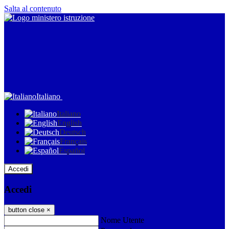
Salta al contenuto
Italiano
Italiano
English
Deutsch
Français
Español
Accedi
Accedi
button close
×
Nome Utente