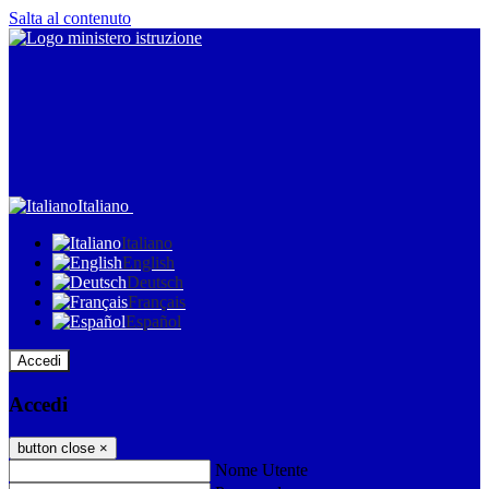
Salta al contenuto
Italiano
Italiano
English
Deutsch
Français
Español
Accedi
Accedi
button close
×
Nome Utente