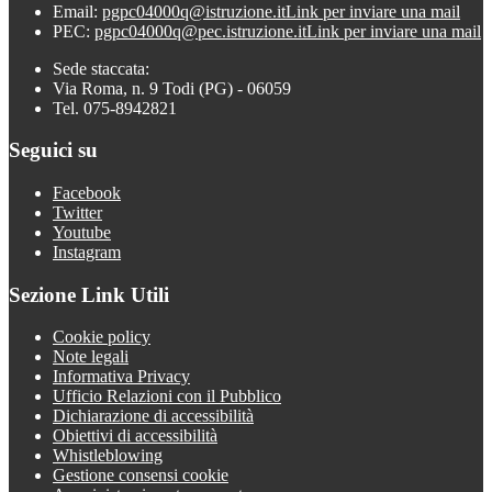
Email:
pgpc04000q@istruzione.it
Link per inviare una mail
PEC:
pgpc04000q@pec.istruzione.it
Link per inviare una mail
Sede staccata:
Via Roma, n. 9 Todi (PG) - 06059
Tel. 075-8942821
Seguici su
Facebook
Twitter
Youtube
Instagram
Sezione Link Utili
Cookie policy
Note legali
Informativa Privacy
Ufficio Relazioni con il Pubblico
Dichiarazione di accessibilità
Obiettivi di accessibilità
Whistleblowing
Gestione consensi cookie