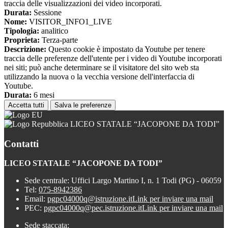
traccia delle visualizzazioni dei video incorporati.
Durata:
Sessione
Nome:
VISITOR_INFO1_LIVE
Tipologia:
analitico
Proprieta:
Terza-parte
Descrizione:
Questo cookie è impostato da Youtube per tenere
traccia delle preferenze dell'utente per i video di Youtube incorporati
nei siti; può anche determinare se il visitatore del sito web sta
utilizzando la nuova o la vecchia versione dell'interfaccia di
Youtube.
Durata:
6 mesi
Accetta tutti
Salva le preferenze
LICEO STATALE “JACOPONE DA TODI”
Contatti
LICEO STATALE “JACOPONE DA TODI”
Sede centrale: Uffici Largo Martino I, n. 1 Todi (PG) - 06059
Tel:
075-8942386
Email:
pgpc04000q@istruzione.it
Link per inviare una mail
PEC:
pgpc04000q@pec.istruzione.it
Link per inviare una mail
Sede staccata: