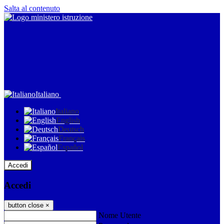
Salta al contenuto
Italiano
Italiano
English
Deutsch
Français
Español
Accedi
Accedi
button close
×
Nome Utente