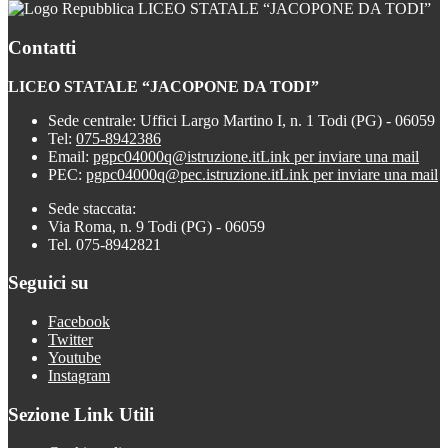
LICEO STATALE “JACOPONE DA TODI”
Contatti
LICEO STATALE “JACOPONE DA TODI”
Sede centrale: Uffici Largo Martino I, n. 1 Todi (PG) - 06059
Tel:
075-8942386
Email:
pgpc04000q@istruzione.it
Link per inviare una mail
PEC:
pgpc04000q@pec.istruzione.it
Link per inviare una mail
Sede staccata:
Via Roma, n. 9 Todi (PG) - 06059
Tel. 075-8942821
Seguici su
Facebook
Twitter
Youtube
Instagram
Sezione Link Utili