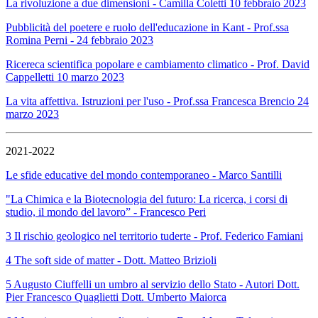
La rivoluzione a due dimensioni - Camilla Coletti 10 febbraio 2023
Pubblicità del poetere e ruolo dell'educazione in Kant - Prof.ssa
Romina Perni - 24 febbraio 2023
Ricereca scientifica popolare e cambiamento climatico - Prof. David
Cappelletti 10 marzo 2023
La vita affettiva. Istruzioni per l'uso - Prof.ssa Francesca Brencio 24
marzo 2023
2021-2022
Le sfide educative del mondo contemporaneo - Marco Santilli
"La Chimica e la Biotecnologia del futuro: La ricerca, i corsi di
studio, il mondo del lavoro” - Francesco Peri
3 Il rischio geologico nel territorio tuderte - Prof. Federico Famiani
4 The soft side of matter - Dott. Matteo Brizioli
5 Augusto Ciuffelli un umbro al servizio dello Stato - Autori Dott.
Pier Francesco Quaglietti Dott. Umberto Maiorca