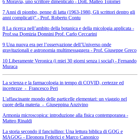
6 Moravia, uno scrittore dimenticato - Dott. Matteo Tolomei
7 Anni di piombo, penne di latta (1963-1980, Gli scrittori dentro gli
anni complicati)” - Prof. Roberto Contu
8 La ricerca nell’ambito della botanica e della micologia applicata -
Prof.ssa Domizia Donnini Prof. Carlo Ceccarini
9 Una nuova era per l’osservazione dell’Universo onde
gravitazionali e astronomia multimessaggera - Prof. Giuseppe Greco
10 Liberamente Veronica (i miei 30 giorni senza i social) - Fernando
Muraca
La scienza e la farmacologia in tempo di COVID, certezze ed
incertezze - Francesco Peri
L'affascinante mondo delle particelle elementari: un viaggio nel
cuore della materia - Giuseppina Anzivino
Armonia microscopica: introduzione alla fisica contemporanea -
Matteo Rinaldi
La storia secondo il fanciullino: Una lettura biblica di GOG e
MAGOG - Eleonora Federici e Marco Canonico