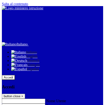
Salta al contenuto
Italiano
Italiano
English
Deutsch
Français
Español
Accedi
Accedi
button close
×
Nome Utente