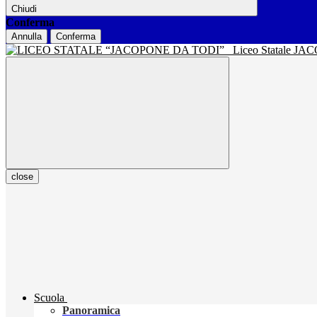
Chiudi
Conferma
Annulla
Conferma
Liceo Statale J
close
Scuola
Panoramica