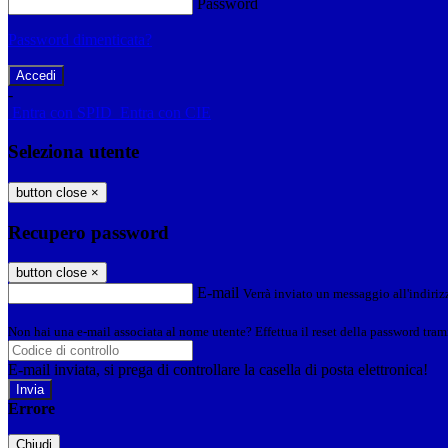
Password
Password dimenticata?
-
Entra con SPID
Entra con CIE
Seleziona utente
button close
×
Recupero password
button close
×
E-mail
Verrà inviato un messaggio all'indirizz
Non hai una e-mail associata al nome utente? Effettua il reset della password tram
E-mail inviata, si prega di controllare la casella di posta elettronica!
Errore
Chiudi