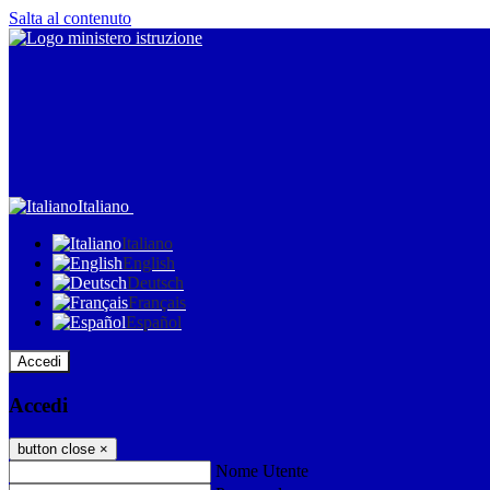
Salta al contenuto
Italiano
Italiano
English
Deutsch
Français
Español
Accedi
Accedi
button close
×
Nome Utente