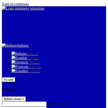
Salta al contenuto
Italiano
Italiano
English
Deutsch
Français
Español
Accedi
Accedi
button close
×
Nome Utente