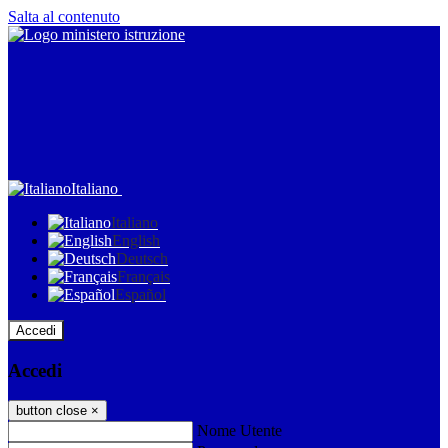
Salta al contenuto
Italiano
Italiano
English
Deutsch
Français
Español
Accedi
Accedi
button close
×
Nome Utente