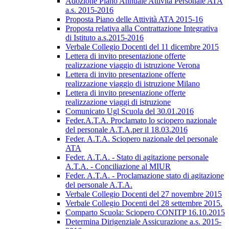
Adozione Piano Annuale Attività Personale ATA
a.s. 2015-2016
Proposta Piano delle Attività ATA 2015-16
Proposta relativa alla Contrattazione Integrativa
di Istituto a.s.2015-2016
Verbale Collegio Docenti del 11 dicembre 2015
Lettera di invito presentazione offerte
realizzazione viaggio di istruzione Verona
Lettera di invito presentazione offerte
realizzazione viaggio di istruzione Milano
Lettera di invito presentazione offerte
realizzazione viaggi di istruzione
Comunicato Ugl Scuola del 30.01.2016
Feder.A.T.A. Proclamato lo sciopero nazionale
del personale A.T.A.per il 18.03.2016
Feder. A.T.A. Sciopero nazionale del personale
ATA
Feder. A.T.A. - Stato di agitazione personale
A.T.A. - Conciliazione al MIUR
Feder. A.T.A. - Proclamazione stato di agitazione
del personale A.T.A.
Verbale Collegio Docenti del 27 novembre 2015
Verbale Collegio Docenti del 28 settembre 2015.
Comparto Scuola: Sciopero CONITP 16.10.2015
Determina Dirigenziale Assicurazione a.s. 2015-