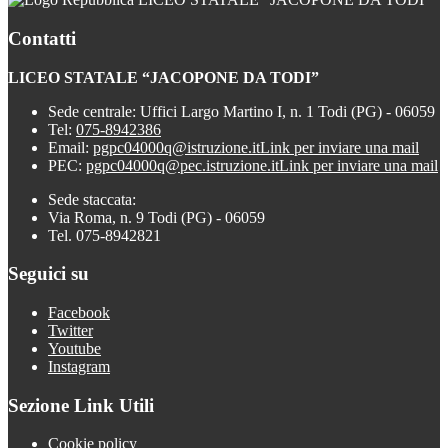
Contatti
LICEO STATALE “JACOPONE DA TODI”
Sede centrale: Uffici Largo Martino I, n. 1 Todi (PG) - 06059
Tel:
075-8942386
Email:
pgpc04000q@istruzione.it
Link per inviare una mail
PEC:
pgpc04000q@pec.istruzione.it
Link per inviare una mail
Sede staccata:
Via Roma, n. 9 Todi (PG) - 06059
Tel. 075-8942821
Seguici su
Facebook
Twitter
Youtube
Instagram
Sezione Link Utili
Cookie policy