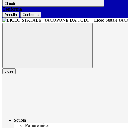
Chiudi
Conferma
Annulla
Conferma
Liceo Statale J
close
Scuola
Panoramica