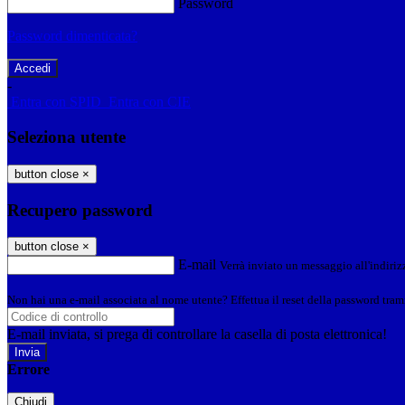
Password
Password dimenticata?
-
Entra con SPID
Entra con CIE
Seleziona utente
button close
×
Recupero password
button close
×
E-mail
Verrà inviato un messaggio all'indirizz
Non hai una e-mail associata al nome utente? Effettua il reset della password tram
E-mail inviata, si prega di controllare la casella di posta elettronica!
Errore
Chiudi