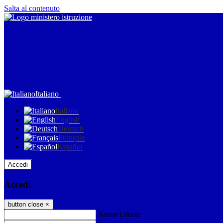
Salta al contenuto
Italiano
Italiano
English
Deutsch
Français
Español
Accedi
Accedi
button close
×
Nome Utente