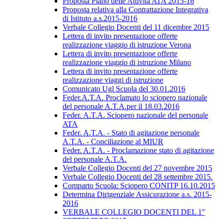
Proposta Piano delle Attività ATA 2015-16
Proposta relativa alla Contrattazione Integrativa
di Istituto a.s.2015-2016
Verbale Collegio Docenti del 11 dicembre 2015
Lettera di invito presentazione offerte
realizzazione viaggio di istruzione Verona
Lettera di invito presentazione offerte
realizzazione viaggio di istruzione Milano
Lettera di invito presentazione offerte
realizzazione viaggi di istruzione
Comunicato Ugl Scuola del 30.01.2016
Feder.A.T.A. Proclamato lo sciopero nazionale
del personale A.T.A.per il 18.03.2016
Feder. A.T.A. Sciopero nazionale del personale
ATA
Feder. A.T.A. - Stato di agitazione personale
A.T.A. - Conciliazione al MIUR
Feder. A.T.A. - Proclamazione stato di agitazione
del personale A.T.A.
Verbale Collegio Docenti del 27 novembre 2015
Verbale Collegio Docenti del 28 settembre 2015.
Comparto Scuola: Sciopero CONITP 16.10.2015
Determina Dirigenziale Assicurazione a.s. 2015-
2016
VERBALE COLLEGIO DOCENTI DEL 1°