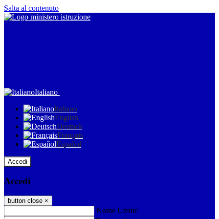
Salta al contenuto
Italiano
Italiano
English
Deutsch
Français
Español
Accedi
Accedi
button close
×
Nome Utente