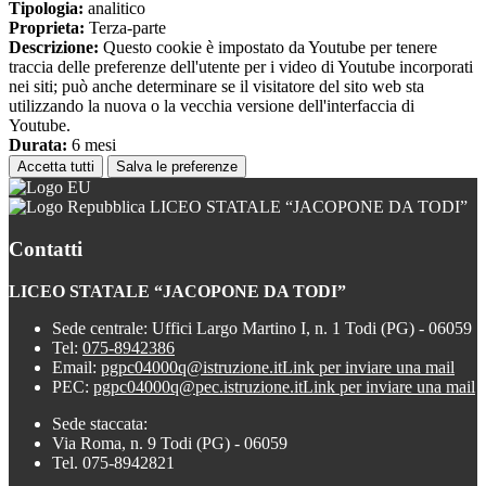
Tipologia:
analitico
Proprieta:
Terza-parte
Descrizione:
Questo cookie è impostato da Youtube per tenere
traccia delle preferenze dell'utente per i video di Youtube incorporati
nei siti; può anche determinare se il visitatore del sito web sta
utilizzando la nuova o la vecchia versione dell'interfaccia di
Youtube.
Durata:
6 mesi
Accetta tutti
Salva le preferenze
LICEO STATALE “JACOPONE DA TODI”
Contatti
LICEO STATALE “JACOPONE DA TODI”
Sede centrale: Uffici Largo Martino I, n. 1 Todi (PG) - 06059
Tel:
075-8942386
Email:
pgpc04000q@istruzione.it
Link per inviare una mail
PEC:
pgpc04000q@pec.istruzione.it
Link per inviare una mail
Sede staccata:
Via Roma, n. 9 Todi (PG) - 06059
Tel. 075-8942821