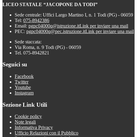
LICEO STATALE “JACOPONE DA TODI”
Sede centrale: Uffici Largo Martino I, n. 1 Todi (PG) - 06059
Tel:
075-8942386
Email:
pgpc04000q@istruzione.it
Link per inviare una mail
PEC:
pgpc04000q@pec.istruzione.it
Link per inviare una mail
Sede staccata:
Via Roma, n. 9 Todi (PG) - 06059
Tel. 075-8942821
Seguici su
Facebook
Twitter
Youtube
Instagram
Sezione Link Utili
Cookie policy
Note legali
Informativa Privacy
Ufficio Relazioni con il Pubblico