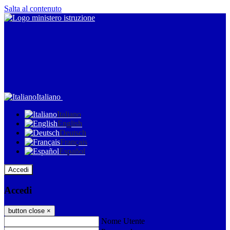
Salta al contenuto
Italiano
Italiano
English
Deutsch
Français
Español
Accedi
Accedi
button close
×
Nome Utente