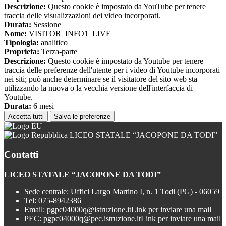
Descrizione:
Questo cookie è impostato da YouTube per tenere
traccia delle visualizzazioni dei video incorporati.
Durata:
Sessione
Nome:
VISITOR_INFO1_LIVE
Tipologia:
analitico
Proprieta:
Terza-parte
Descrizione:
Questo cookie è impostato da Youtube per tenere
traccia delle preferenze dell'utente per i video di Youtube incorporati
nei siti; può anche determinare se il visitatore del sito web sta
utilizzando la nuova o la vecchia versione dell'interfaccia di
Youtube.
Durata:
6 mesi
Accetta tutti
Salva le preferenze
LICEO STATALE “JACOPONE DA TODI”
Contatti
LICEO STATALE “JACOPONE DA TODI”
Sede centrale: Uffici Largo Martino I, n. 1 Todi (PG) - 06059
Tel:
075-8942386
Email:
pgpc04000q@istruzione.it
Link per inviare una mail
PEC:
pgpc04000q@pec.istruzione.it
Link per inviare una mail