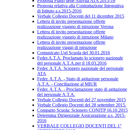
Proposta Piano delle Attività ATA 2015-16
Proposta relativa alla Contrattazione Integrativa
di Istituto a.s.2015-2016
Verbale Collegio Docenti del 11 dicembre 2015
Lettera di invito presentazione offerte
realizzazione viaggio di istruzione Verona
Lettera di invito presentazione offerte
realizzazione viaggio di istruzione Milano
Lettera di invito presentazione offerte
realizzazione viaggi di istruzione
Comunicato Ugl Scuola del 30.01.2016
Feder.A.T.A. Proclamato lo sciopero nazionale
del personale A.T.A.per il 18.03.2016
Feder. A.T.A. Sciopero nazionale del personale
ATA
Feder. A.T.A. - Stato di agitazione personale
A.T.A. - Conciliazione al MIUR
Feder. A.T.A. - Proclamazione stato di agitazione
del personale A.T.A.
Verbale Collegio Docenti del 27 novembre 2015
Verbale Collegio Docenti del 28 settembre 2015.
Comparto Scuola: Sciopero CONITP 16.10.2015
Determina Dirigenziale Assicurazione a.s. 2015-
2016
VERBALE COLLEGIO DOCENTI DEL 1°