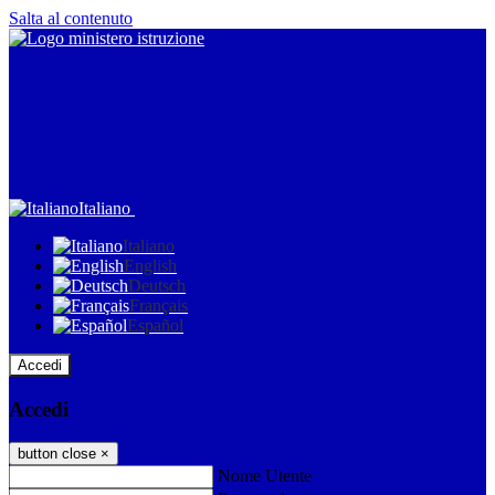
Salta al contenuto
Italiano
Italiano
English
Deutsch
Français
Español
Accedi
Accedi
button close
×
Nome Utente