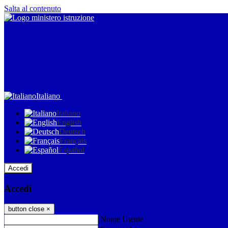
Salta al contenuto
Italiano
Italiano
English
Deutsch
Français
Español
Accedi
Accedi
button close
×
Nome Utente