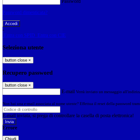
Password
Password dimenticata?
-
Entra con SPID
Entra con CIE
Seleziona utente
button close
×
Recupero password
button close
×
E-mail
Verrà inviato un messaggio all'indirizz
Non hai una e-mail associata al nome utente? Effettua il reset della password tram
E-mail inviata, si prega di controllare la casella di posta elettronica!
Errore
Chiudi