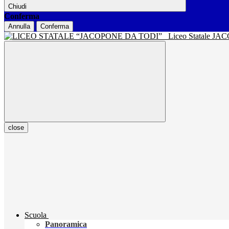
Chiudi
Conferma
Annulla
Conferma
Liceo Statale J
close
Scuola
Panoramica