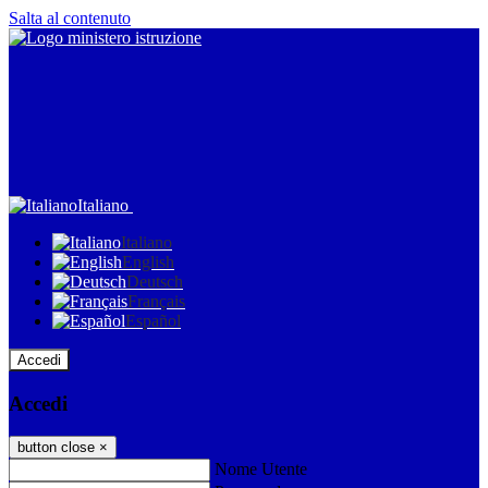
Salta al contenuto
Italiano
Italiano
English
Deutsch
Français
Español
Accedi
Accedi
button close
×
Nome Utente