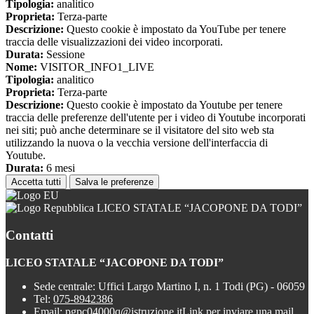
Tipologia:
analitico
Proprieta:
Terza-parte
Descrizione:
Questo cookie è impostato da YouTube per tenere
traccia delle visualizzazioni dei video incorporati.
Durata:
Sessione
Nome:
VISITOR_INFO1_LIVE
Tipologia:
analitico
Proprieta:
Terza-parte
Descrizione:
Questo cookie è impostato da Youtube per tenere
traccia delle preferenze dell'utente per i video di Youtube incorporati
nei siti; può anche determinare se il visitatore del sito web sta
utilizzando la nuova o la vecchia versione dell'interfaccia di
Youtube.
Durata:
6 mesi
Accetta tutti
Salva le preferenze
LICEO STATALE “JACOPONE DA TODI”
Contatti
LICEO STATALE “JACOPONE DA TODI”
Sede centrale: Uffici Largo Martino I, n. 1 Todi (PG) - 06059
Tel:
075-8942386
Email:
pgpc04000q@istruzione.it
Link per inviare una mail