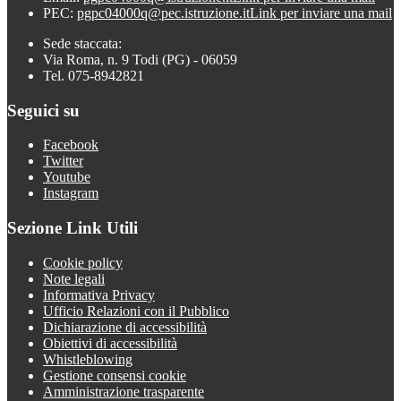
PEC:
pgpc04000q@pec.istruzione.it
Link per inviare una mail
Sede staccata:
Via Roma, n. 9 Todi (PG) - 06059
Tel. 075-8942821
Seguici su
Facebook
Twitter
Youtube
Instagram
Sezione Link Utili
Cookie policy
Note legali
Informativa Privacy
Ufficio Relazioni con il Pubblico
Dichiarazione di accessibilità
Obiettivi di accessibilità
Whistleblowing
Gestione consensi cookie
Amministrazione trasparente