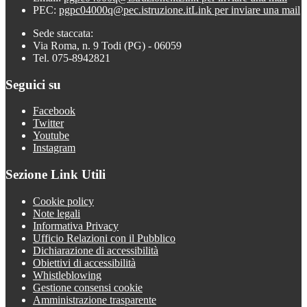
PEC:
pgpc04000q@pec.istruzione.it
Link per inviare una mail
Sede staccata:
Via Roma, n. 9 Todi (PG) - 06059
Tel. 075-8942821
Seguici su
Facebook
Twitter
Youtube
Instagram
Sezione Link Utili
Cookie policy
Note legali
Informativa Privacy
Ufficio Relazioni con il Pubblico
Dichiarazione di accessibilità
Obiettivi di accessibilità
Whistleblowing
Gestione consensi cookie
Amministrazione trasparente