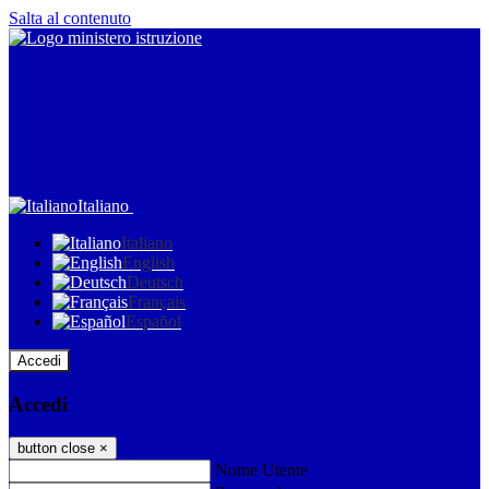
Salta al contenuto
Italiano
Italiano
English
Deutsch
Français
Español
Accedi
Accedi
button close
×
Nome Utente