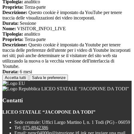
Tipologia:
analitico
Proprieta:
Terza-parte
Descrizione:
Questo cookie è impostato da YouTube per tenere
traccia delle visualizzazioni dei video incorporati.
Durata:
Sessione
Nome:
VISITOR_INFO1_LIVE
Tipologia:
analitico
Proprieta:
Terza-parte
Descrizione:
Questo cookie è impostato da Youtube per tenere
traccia delle preferenze dell'utente per i video di Youtube incorporati
nei siti; può anche determinare se il visitatore del sito web sta
utilizzando la nuova o la vecchia versione dell'interfaccia di
Youtube.
Durata:
6 mesi
Accetta tutti
Salva le preferenze
LICEO STATALE “JACOPONE DA TODI”
Contatti
LICEO STATALE “JACOPONE DA TODI”
Sede centrale: Uffici Largo Martino I, n. 1 Todi (PG) - 06059
Tel:
075-8942386
Email:
pgpc04000q@istruzione.it
Link per inviare una mail