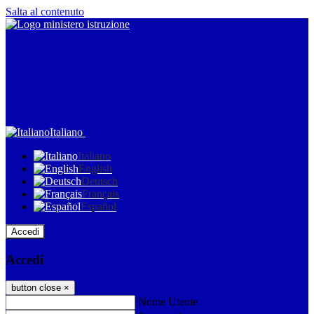
Salta al contenuto
Italiano
Italiano
English
Deutsch
Français
Español
Accedi
Accedi
button close
×
Nome Utente