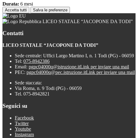
Durata:
6 mesi
Accetta tutti
Salva le preferenze
LICEO STATALE “JACOPONE DA TODI”
Contatti
LICEO STATALE “JACOPONE DA TODI”
Sede centrale: Uffici Largo Martino I, n. 1 Todi (PG) - 06059
Tel:
075-8942386
Email:
pgpc04000q@istruzione.it
Link per inviare una mail
PEC:
pgpc04000q@pec.istruzione.it
Link per inviare una mail
Sede staccata:
Via Roma, n. 9 Todi (PG) - 06059
Tel. 075-8942821
Seguici su
Facebook
Twitter
Youtube
Instagram