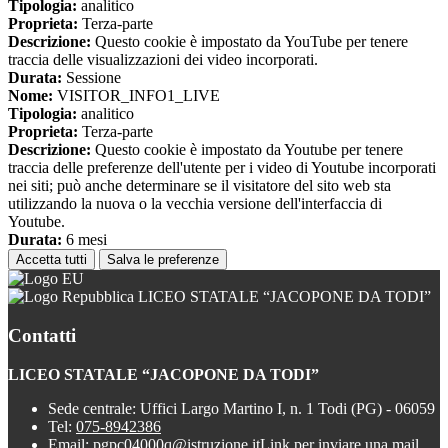
Tipologia:
analitico
Proprieta:
Terza-parte
Descrizione:
Questo cookie è impostato da YouTube per tenere
traccia delle visualizzazioni dei video incorporati.
Durata:
Sessione
Nome:
VISITOR_INFO1_LIVE
Tipologia:
analitico
Proprieta:
Terza-parte
Descrizione:
Questo cookie è impostato da Youtube per tenere
traccia delle preferenze dell'utente per i video di Youtube incorporati
nei siti; può anche determinare se il visitatore del sito web sta
utilizzando la nuova o la vecchia versione dell'interfaccia di
Youtube.
Durata:
6 mesi
Accetta tutti
Salva le preferenze
LICEO STATALE “JACOPONE DA TODI”
Contatti
LICEO STATALE “JACOPONE DA TODI”
Sede centrale: Uffici Largo Martino I, n. 1 Todi (PG) - 06059
Tel:
075-8942386
Email:
pgpc04000q@istruzione.it
Link per inviare una mail