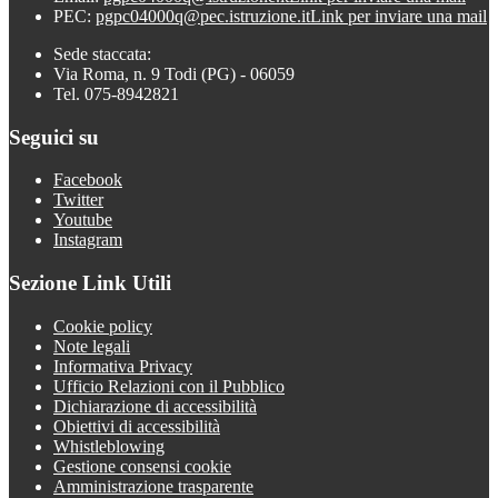
PEC:
pgpc04000q@pec.istruzione.it
Link per inviare una mail
Sede staccata:
Via Roma, n. 9 Todi (PG) - 06059
Tel. 075-8942821
Seguici su
Facebook
Twitter
Youtube
Instagram
Sezione Link Utili
Cookie policy
Note legali
Informativa Privacy
Ufficio Relazioni con il Pubblico
Dichiarazione di accessibilità
Obiettivi di accessibilità
Whistleblowing
Gestione consensi cookie
Amministrazione trasparente