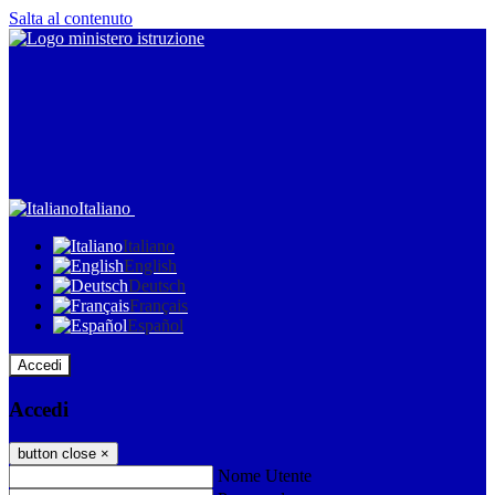
Salta al contenuto
Italiano
Italiano
English
Deutsch
Français
Español
Accedi
Accedi
button close
×
Nome Utente