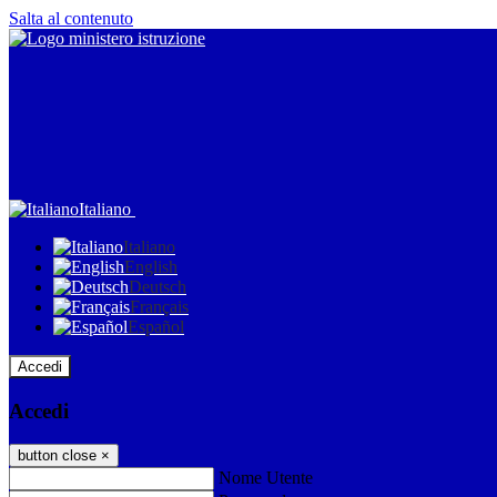
Salta al contenuto
Italiano
Italiano
English
Deutsch
Français
Español
Accedi
Accedi
button close
×
Nome Utente