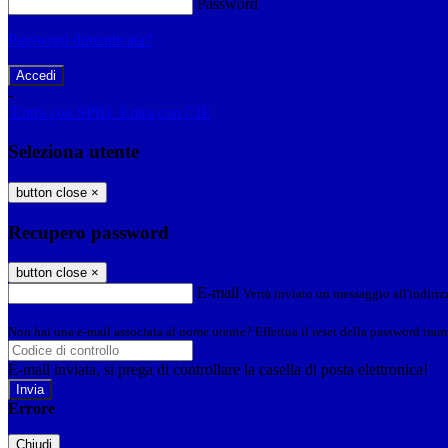
Password
Password dimenticata?
-
Entra con SPID
Entra con CIE
Seleziona utente
button close
×
Recupero password
button close
×
E-mail
Verrà inviato un messaggio all'indirizz
Non hai una e-mail associata al nome utente? Effettua il reset della password tram
E-mail inviata, si prega di controllare la casella di posta elettronica!
Errore
Chiudi