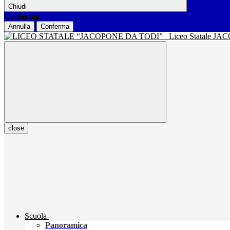
Chiudi
Conferma
Annulla
Conferma
Liceo Statale J
close
Scuola
Panoramica