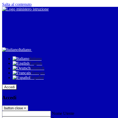
Salta al contenuto
Italiano
Italiano
English
Deutsch
Français
Español
Accedi
Accedi
button close
×
Nome Utente