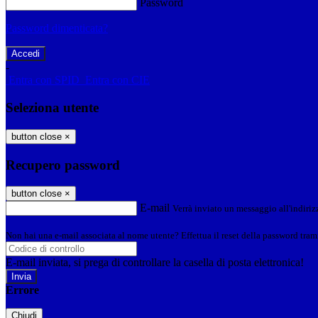
Password
Password dimenticata?
-
Entra con SPID
Entra con CIE
Seleziona utente
button close
×
Recupero password
button close
×
E-mail
Verrà inviato un messaggio all'indirizz
Non hai una e-mail associata al nome utente? Effettua il reset della password tram
E-mail inviata, si prega di controllare la casella di posta elettronica!
Errore
Chiudi