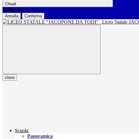
Chiudi
Conferma
Annulla
Conferma
Liceo Statale J
close
Scuola
Panoramica