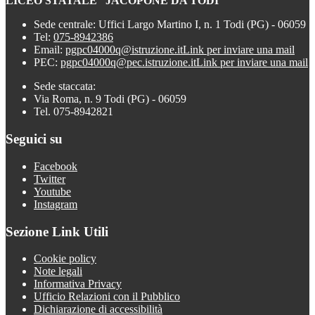
LICEO STATALE “JACOPONE DA TODI”
Sede centrale: Uffici Largo Martino I, n. 1 Todi (PG) - 06059
Tel:
075-8942386
Email:
pgpc04000q@istruzione.it
Link per inviare una mail
PEC:
pgpc04000q@pec.istruzione.it
Link per inviare una mail
Sede staccata:
Via Roma, n. 9 Todi (PG) - 06059
Tel. 075-8942821
Seguici su
Facebook
Twitter
Youtube
Instagram
Sezione Link Utili
Cookie policy
Note legali
Informativa Privacy
Ufficio Relazioni con il Pubblico
Dichiarazione di accessibilità