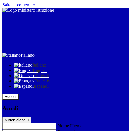
Salta al contenuto
Italiano
Italiano
English
Deutsch
Français
Español
Accedi
Accedi
button close
×
Nome Utente