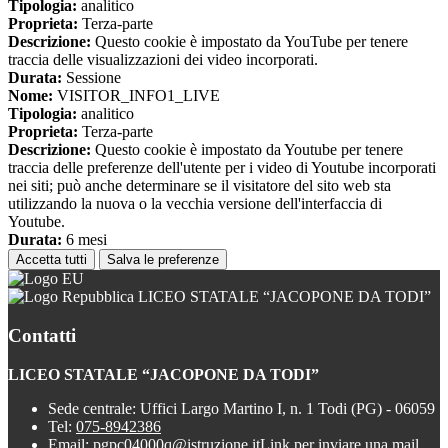
Tipologia:
analitico
Proprieta:
Terza-parte
Descrizione:
Questo cookie è impostato da YouTube per tenere
traccia delle visualizzazioni dei video incorporati.
Durata:
Sessione
Nome:
VISITOR_INFO1_LIVE
Tipologia:
analitico
Proprieta:
Terza-parte
Descrizione:
Questo cookie è impostato da Youtube per tenere
traccia delle preferenze dell'utente per i video di Youtube incorporati
nei siti; può anche determinare se il visitatore del sito web sta
utilizzando la nuova o la vecchia versione dell'interfaccia di
Youtube.
Durata:
6 mesi
Accetta tutti
Salva le preferenze
LICEO STATALE “JACOPONE DA TODI”
Contatti
LICEO STATALE “JACOPONE DA TODI”
Sede centrale: Uffici Largo Martino I, n. 1 Todi (PG) - 06059
Tel:
075-8942386
Email:
pgpc04000q@istruzione.it
Link per inviare una mail