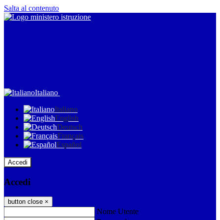
Salta al contenuto
Italiano
Italiano
English
Deutsch
Français
Español
Accedi
Accedi
button close
×
Nome Utente