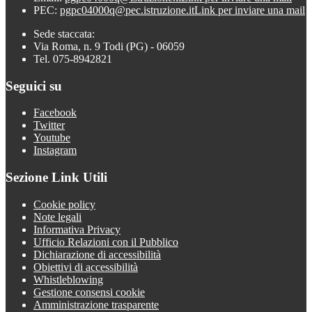
PEC:
pgpc04000q@pec.istruzione.it
Link per inviare una mail
Sede staccata:
Via Roma, n. 9 Todi (PG) - 06059
Tel. 075-8942821
Seguici su
Facebook
Twitter
Youtube
Instagram
Sezione Link Utili
Cookie policy
Note legali
Informativa Privacy
Ufficio Relazioni con il Pubblico
Dichiarazione di accessibilità
Obiettivi di accessibilità
Whistleblowing
Gestione consensi cookie
Amministrazione trasparente