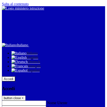
Salta al contenuto
Italiano
Italiano
English
Deutsch
Français
Español
Accedi
Accedi
button close
×
Nome Utente