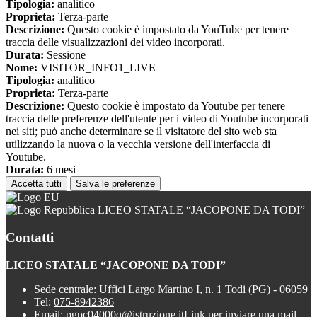
Tipologia:
analitico
Proprieta:
Terza-parte
Descrizione:
Questo cookie è impostato da YouTube per tenere
traccia delle visualizzazioni dei video incorporati.
Durata:
Sessione
Nome:
VISITOR_INFO1_LIVE
Tipologia:
analitico
Proprieta:
Terza-parte
Descrizione:
Questo cookie è impostato da Youtube per tenere
traccia delle preferenze dell'utente per i video di Youtube incorporati
nei siti; può anche determinare se il visitatore del sito web sta
utilizzando la nuova o la vecchia versione dell'interfaccia di
Youtube.
Durata:
6 mesi
Accetta tutti
Salva le preferenze
LICEO STATALE “JACOPONE DA TODI”
Contatti
LICEO STATALE “JACOPONE DA TODI”
Sede centrale: Uffici Largo Martino I, n. 1 Todi (PG) - 06059
Tel:
075-8942386
Email:
pgpc04000q@istruzione.it
Link per inviare una mail