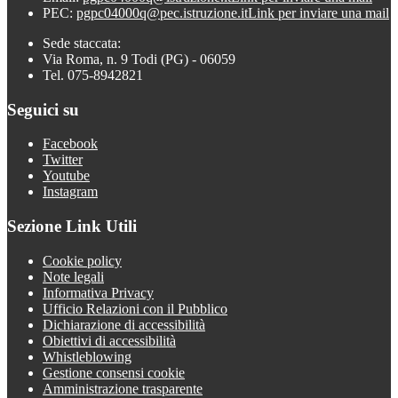
PEC:
pgpc04000q@pec.istruzione.it
Link per inviare una mail
Sede staccata:
Via Roma, n. 9 Todi (PG) - 06059
Tel. 075-8942821
Seguici su
Facebook
Twitter
Youtube
Instagram
Sezione Link Utili
Cookie policy
Note legali
Informativa Privacy
Ufficio Relazioni con il Pubblico
Dichiarazione di accessibilità
Obiettivi di accessibilità
Whistleblowing
Gestione consensi cookie
Amministrazione trasparente