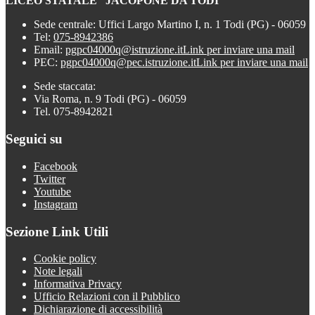
LICEO STATALE “JACOPONE DA TODI”
Sede centrale: Uffici Largo Martino I, n. 1 Todi (PG) - 06059
Tel:
075-8942386
Email:
pgpc04000q@istruzione.it
Link per inviare una mail
PEC:
pgpc04000q@pec.istruzione.it
Link per inviare una mail
Sede staccata:
Via Roma, n. 9 Todi (PG) - 06059
Tel. 075-8942821
Seguici su
Facebook
Twitter
Youtube
Instagram
Sezione Link Utili
Cookie policy
Note legali
Informativa Privacy
Ufficio Relazioni con il Pubblico
Dichiarazione di accessibilità