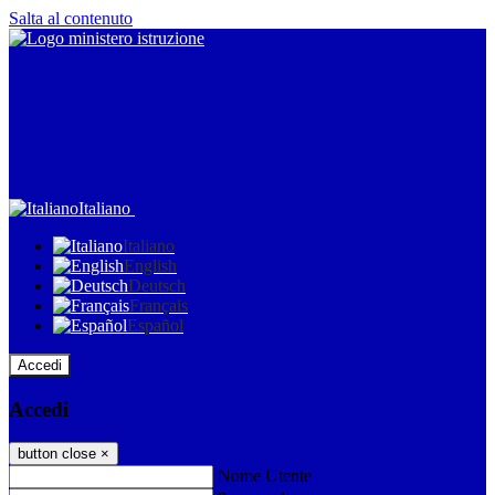
Salta al contenuto
Italiano
Italiano
English
Deutsch
Français
Español
Accedi
Accedi
button close
×
Nome Utente