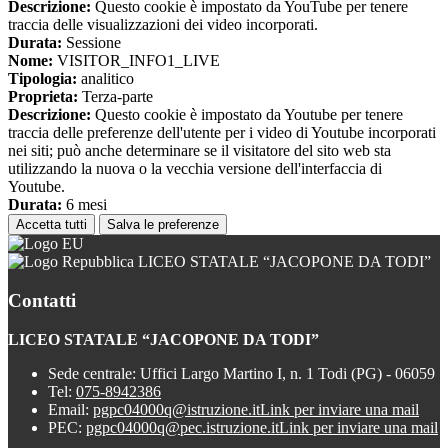
Descrizione:
Questo cookie è impostato da YouTube per tenere
traccia delle visualizzazioni dei video incorporati.
Durata:
Sessione
Nome:
VISITOR_INFO1_LIVE
Tipologia:
analitico
Proprieta:
Terza-parte
Descrizione:
Questo cookie è impostato da Youtube per tenere
traccia delle preferenze dell'utente per i video di Youtube incorporati
nei siti; può anche determinare se il visitatore del sito web sta
utilizzando la nuova o la vecchia versione dell'interfaccia di
Youtube.
Durata:
6 mesi
Accetta tutti
Salva le preferenze
LICEO STATALE “JACOPONE DA TODI”
Contatti
LICEO STATALE “JACOPONE DA TODI”
Sede centrale: Uffici Largo Martino I, n. 1 Todi (PG) - 06059
Tel:
075-8942386
Email:
pgpc04000q@istruzione.it
Link per inviare una mail
PEC:
pgpc04000q@pec.istruzione.it
Link per inviare una mail