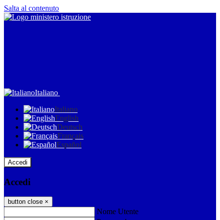
Salta al contenuto
Italiano
Italiano
English
Deutsch
Français
Español
Accedi
Accedi
button close
×
Nome Utente