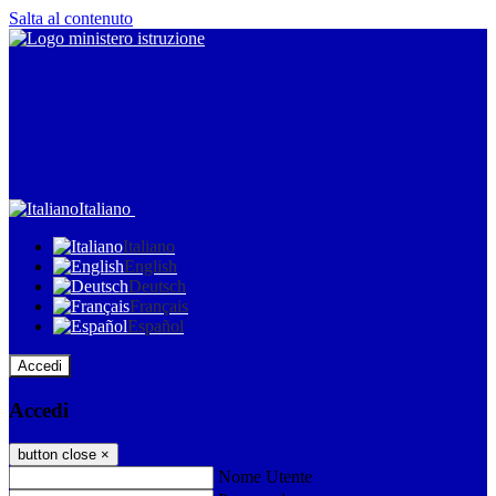
Salta al contenuto
Italiano
Italiano
English
Deutsch
Français
Español
Accedi
Accedi
button close
×
Nome Utente