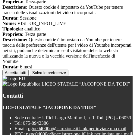
Proprieta:
Terza-parte
Descrizione:
Questo cookie è impostato da YouTube per tenere
traccia delle visualizzazioni dei video incorporati.
Durata:
Sessione
Nome:
VISITOR_INFO1_LIVE
Tipologia:
analitico
Proprieta:
Terza-parte
Descrizione:
Questo cookie è impostato da Youtube per tenere
traccia delle preferenze dell'utente per i video di Youtube incorporati
nei siti; può anche determinare se il visitatore del sito web sta
utilizzando la nuova o la vecchia versione dell'interfaccia di
Youtube.
Durata:
6 mesi
Accetta tutti
Salva le preferenze
LICEO STATALE “JACOPONE DA TODI”
Contatti
LICEO STATALE “JACOPONE DA TODI”
Sede centrale: Uffici Largo Martino I, n. 1 Todi (PG) - 06059
Tel:
075-8942386
Email:
pgpc04000q@istruzione.it
Link per inviare una mail
PEC:
pgpc04000q@pec.istruzione.it
Link per inviare una mail