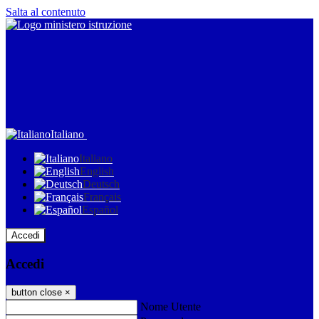
Salta al contenuto
Italiano
Italiano
English
Deutsch
Français
Español
Accedi
Accedi
button close
×
Nome Utente