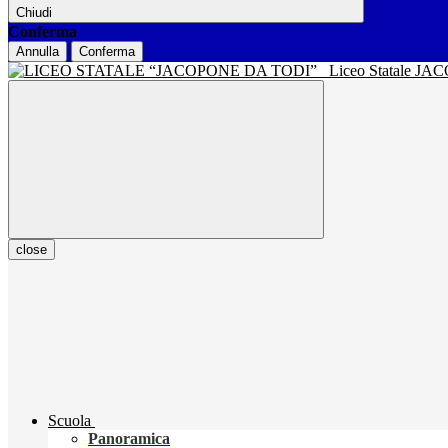
Chiudi
Conferma
Annulla
Conferma
Liceo Statale J
close
Scuola
Panoramica