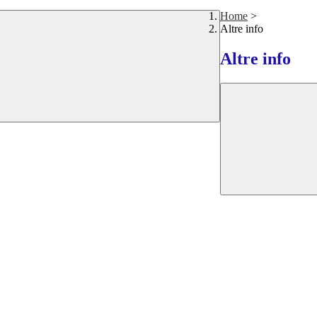
Home
>
Altre info
Altre info