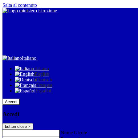
Salta al contenuto
Italiano
Italiano
English
Deutsch
Français
Español
Accedi
Accedi
button close
×
Nome Utente