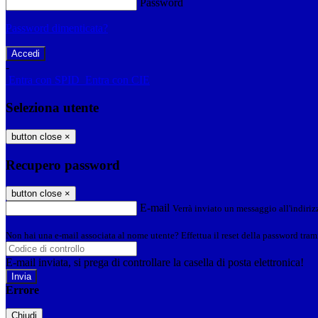
Password
Password dimenticata?
-
Entra con SPID
Entra con CIE
Seleziona utente
button close
×
Recupero password
button close
×
E-mail
Verrà inviato un messaggio all'indirizz
Non hai una e-mail associata al nome utente? Effettua il reset della password tram
E-mail inviata, si prega di controllare la casella di posta elettronica!
Errore
Chiudi