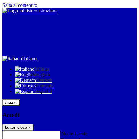
Salta al contenuto
Italiano
Italiano
English
Deutsch
Français
Español
Accedi
Accedi
button close
×
Nome Utente