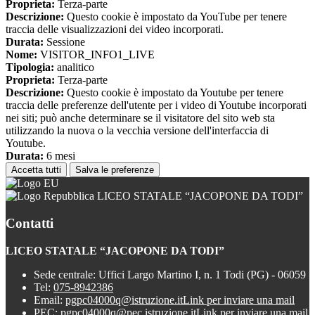
Proprieta:
Terza-parte
Descrizione:
Questo cookie è impostato da YouTube per tenere
traccia delle visualizzazioni dei video incorporati.
Durata:
Sessione
Nome:
VISITOR_INFO1_LIVE
Tipologia:
analitico
Proprieta:
Terza-parte
Descrizione:
Questo cookie è impostato da Youtube per tenere
traccia delle preferenze dell'utente per i video di Youtube incorporati
nei siti; può anche determinare se il visitatore del sito web sta
utilizzando la nuova o la vecchia versione dell'interfaccia di
Youtube.
Durata:
6 mesi
Accetta tutti
Salva le preferenze
LICEO STATALE “JACOPONE DA TODI”
Contatti
LICEO STATALE “JACOPONE DA TODI”
Sede centrale: Uffici Largo Martino I, n. 1 Todi (PG) - 06059
Tel:
075-8942386
Email:
pgpc04000q@istruzione.it
Link per inviare una mail
PEC:
pgpc04000q@pec.istruzione.it
Link per inviare una mail