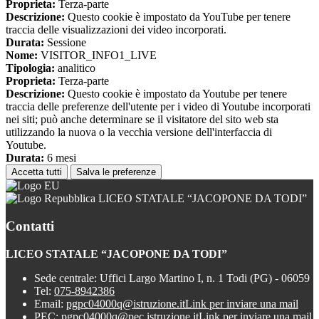
Proprieta:
Terza-parte
Descrizione:
Questo cookie è impostato da YouTube per tenere
traccia delle visualizzazioni dei video incorporati.
Durata:
Sessione
Nome:
VISITOR_INFO1_LIVE
Tipologia:
analitico
Proprieta:
Terza-parte
Descrizione:
Questo cookie è impostato da Youtube per tenere
traccia delle preferenze dell'utente per i video di Youtube incorporati
nei siti; può anche determinare se il visitatore del sito web sta
utilizzando la nuova o la vecchia versione dell'interfaccia di
Youtube.
Durata:
6 mesi
Accetta tutti
Salva le preferenze
LICEO STATALE “JACOPONE DA TODI”
Contatti
LICEO STATALE “JACOPONE DA TODI”
Sede centrale: Uffici Largo Martino I, n. 1 Todi (PG) - 06059
Tel:
075-8942386
Email:
pgpc04000q@istruzione.it
Link per inviare una mail
PEC:
pgpc04000q@pec.istruzione.it
Link per inviare una mail