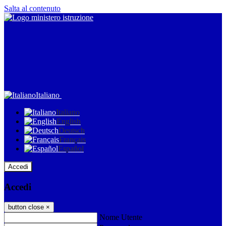
Salta al contenuto
Italiano
Italiano
English
Deutsch
Français
Español
Accedi
Accedi
button close
×
Nome Utente