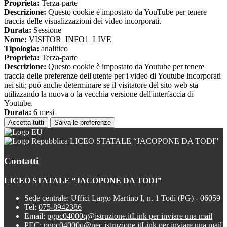
Proprieta:
Terza-parte
Descrizione:
Questo cookie è impostato da YouTube per tenere
traccia delle visualizzazioni dei video incorporati.
Durata:
Sessione
Nome:
VISITOR_INFO1_LIVE
Tipologia:
analitico
Proprieta:
Terza-parte
Descrizione:
Questo cookie è impostato da Youtube per tenere
traccia delle preferenze dell'utente per i video di Youtube incorporati
nei siti; può anche determinare se il visitatore del sito web sta
utilizzando la nuova o la vecchia versione dell'interfaccia di
Youtube.
Durata:
6 mesi
Accetta tutti
Salva le preferenze
LICEO STATALE “JACOPONE DA TODI”
Contatti
LICEO STATALE “JACOPONE DA TODI”
Sede centrale: Uffici Largo Martino I, n. 1 Todi (PG) - 06059
Tel:
075-8942386
Email:
pgpc04000q@istruzione.it
Link per inviare una mail
PEC:
pgpc04000q@pec.istruzione.it
Link per inviare una mail