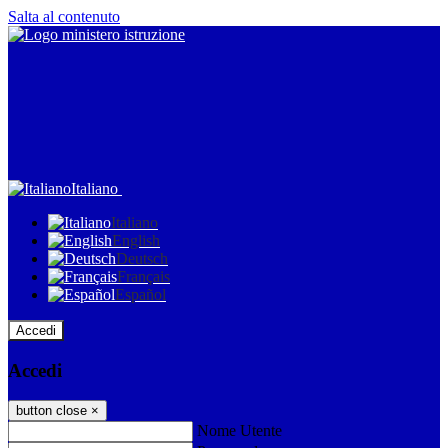
Salta al contenuto
Italiano
Italiano
English
Deutsch
Français
Español
Accedi
Accedi
button close
×
Nome Utente